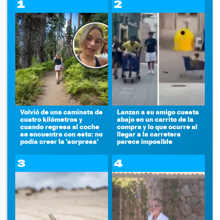
1
2
Volvió de una caminata de
Lanzan a su amigo cuesta
cuatro kilómetros y
abajo en un carrito de la
cuando regresa al coche
compra y lo que ocurre al
se encuentra con esto: no
llegar a la carretera
podía creer la 'sorpresa'
parece imposible
3
4