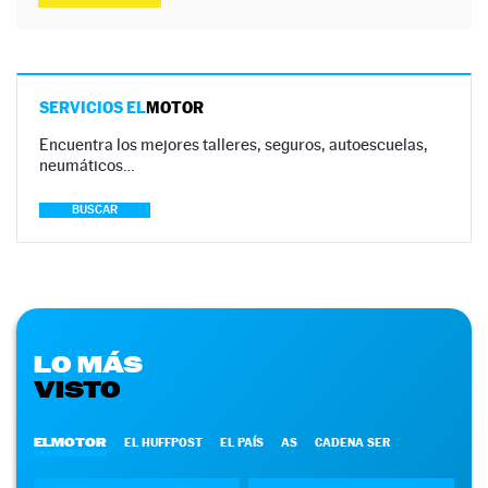
SERVICIOS EL
MOTOR
Encuentra los mejores talleres, seguros, autoescuelas,
neumáticos…
BUSCAR
LO MÁS
VISTO
ELMOTOR
EL HUFFPOST
EL PAÍS
AS
CADENA SER