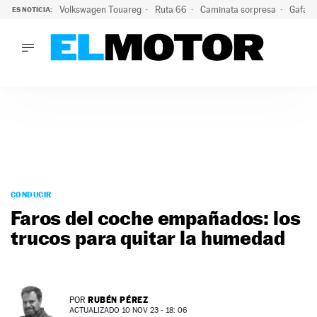
Volkswagen Touareg
Ruta 66
Caminata sorpresa
Gafas 
ES NOTICIA:
LO ÚLTIMO
Ni se te ocurra usar las gafas del eclipse al volante: el moti
LO ÚLTIMO
Ni se te ocurra usar las gafas del eclipse al volante: el motiv
ACTUALIDAD
ELÉCTRICOS
CONDUCIR
PRUEBAS
Saltar
VIRALES
al
CONDUCIR
PODCAST
contenido
Faros del coche empañados: los
MOTOS
trucos para quitar la humedad
TECNOLOGÍA
SUPERCOCHES
MOTORTV
PREMIOS
RUBÉN PÉREZ
POR
SERVICIOS
ACTUALIZADO 10 NOV 23 - 18: 06