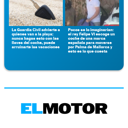
La Guardia Civil advierte a
Pocos se lo imaginarían:
quienes van a la playa:
el rey Felipe VI escoge un
nunca hagas esto con las
coche de una marca
llaves del coche, puede
española para moverse
arruinarte las vacaciones
por Palma de Mallorca y
esto es lo que cuesta