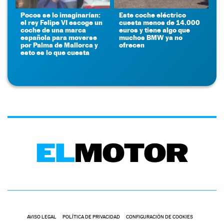
Pocos se lo imaginarían:
Este coche eléctrico
el rey Felipe VI escoge un
cuesta menos de 14.000
coche de una marca
euros y tiene algo que
española para moverse
muchos BMW ya no
por Palma de Mallorca y
ofrecen
esto es lo que cuesta
AVISO LEGAL
POLÍTICA DE PRIVACIDAD
CONFIGURACIÓN DE COOKIES