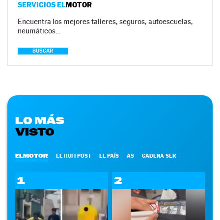
SERVICIOS EL
MOTOR
Encuentra los mejores talleres, seguros, autoescuelas,
neumáticos…
BUSCAR
LO MÁS
VISTO
ELMOTOR
EL HUFFPOST
EL PAÍS
AS
CADENA SER
1
2