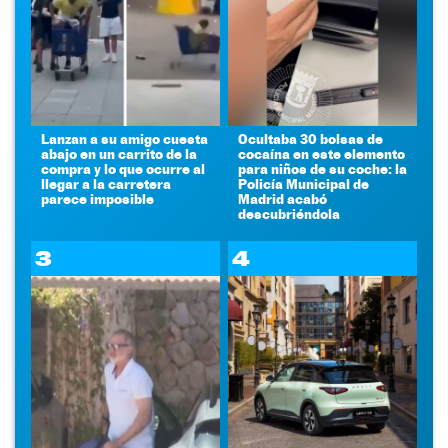
Lanzan a su amigo cuesta
Ocultaba 30 bolsas de
abajo en un carrito de la
cocaína en este elemento
compra y lo que ocurre al
para niños de su coche: la
llegar a la carretera
Policía Municipal de
parece imposible
Madrid acabó
descubriéndola
3
4