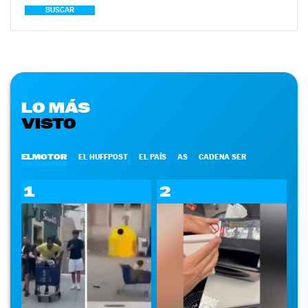
BUSCAR
LO MÁS
VISTO
ELMOTOR
EL HUFFPOST
EL PAÍS
AS
CADENA SER
1
2