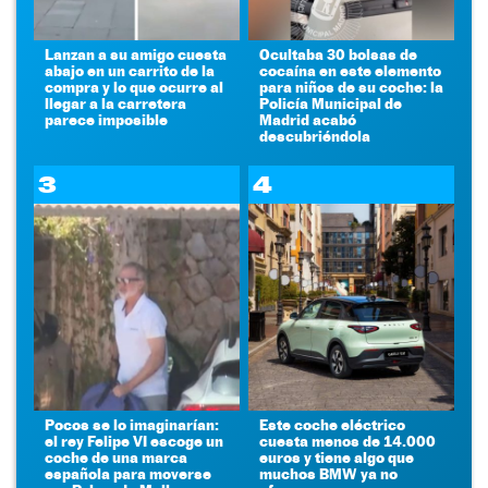
Lanzan a su amigo cuesta
Ocultaba 30 bolsas de
abajo en un carrito de la
cocaína en este elemento
compra y lo que ocurre al
para niños de su coche: la
llegar a la carretera
Policía Municipal de
parece imposible
Madrid acabó
descubriéndola
3
4
Pocos se lo imaginarían:
Este coche eléctrico
el rey Felipe VI escoge un
cuesta menos de 14.000
coche de una marca
euros y tiene algo que
española para moverse
muchos BMW ya no