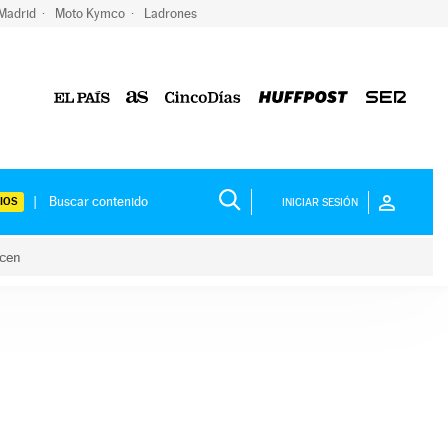
 Madrid
Moto Kymco
Ladrones
IOS
INICIAR SESIÓN
acen
lo hacen