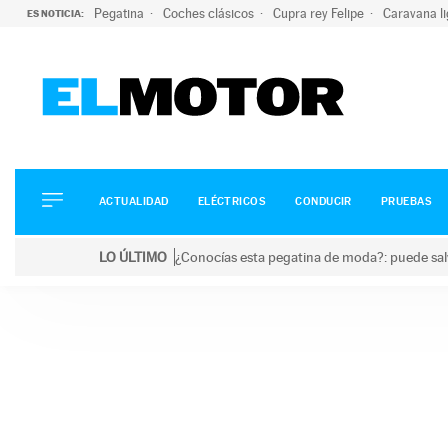
Pegatina
Coches clásicos
Cupra rey Felipe
Caravana l
ES NOTICIA:
ACTUALIDAD
ELÉCTRICOS
CONDUCIR
ACTUALIDAD
ELÉCTRICOS
CONDUCIR
PRUEBAS
PRUEBAS
Saltar
VIRALES
LO ÚLTIMO
¿Conocías esta pegatina de moda?: puede salv
al
PODCAST
LO ÚLTIMO
¿Conocías esta pegatina de moda?: puede salvar tu
contenido
MOTOS
TECNOLOGÍA
SUPERCOCHES
MOTORTV
PREMIOS
SERVICIOS