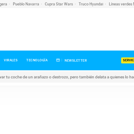
igera
Pueblo Navarra
Cupra Star Wars
Truco Hyundai
Líneas verdes
SERVIC
VIRALES
TECNOLOGÍA
NEWSLETTER
ar tu coche de un arañazo o destrozo, pero también delata a quienes lo h
 coche de un arañazo o destrozo, pero también delata a quienes 