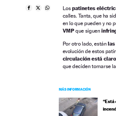
Los
patinetes eléctri
calles. Tanta, que ha s
en lo que pueden y no p
VMP
que siguen
infri
Por otro lado, están
las
evolución de estos pati
circulación está clar
que deciden tomarse l
MÁS INFORMACIÓN
“Está 
incend