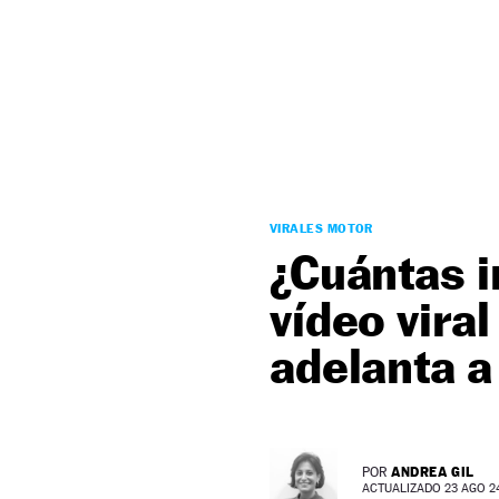
NEWSLETTER
SÍGUENOS
VIRALES MOTOR
¿Cuántas i
vídeo viral
adelanta 
ANDREA GIL
POR
ACTUALIZADO 23 AGO 24 