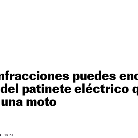
nfracciones puedes enc
 del patinete eléctrico 
a una moto
- 18: 51