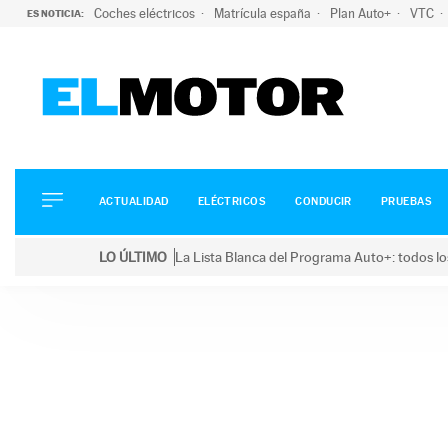
Coches eléctricos
Matrícula españa
Plan Auto+
VTC
ES NOTICIA:
ACTUALIDAD
ELÉCTRICOS
CONDUCIR
ACTUALIDAD
ELÉCTRICOS
CONDUCIR
PRUEBAS
PRUEBAS
Saltar
VIRALES
LO ÚLTIMO
La Lista Blanca del Programa Auto+: todos lo
al
PODCAST
LO ÚLTIMO
La Lista Blanca del Programa Auto+: todos los coc
contenido
MOTOS
TECNOLOGÍA
SUPERCOCHES
MOTORTV
PREMIOS
SERVICIOS