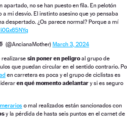
 apartado, no se han puesto en fila. En pelotón
 a mi desvío. El instinto asesino que yo pensaba
 ha despertado. ¿Os parece normal? Porque a mí
/di0Gx65NYq
 (@AncianaMother)
March 3, 2024
 realizarse
sin poner en peligro
al grupo de
ículos que puedan circular en el sentido contrario. Po
dad
en carretera es poca y el grupo de ciclistas es
iderar
en qué momento adelantar
y si es seguro
emerarios
o mal realizados están sancionados con
os
y la pérdida de hasta seis puntos en el carnet de