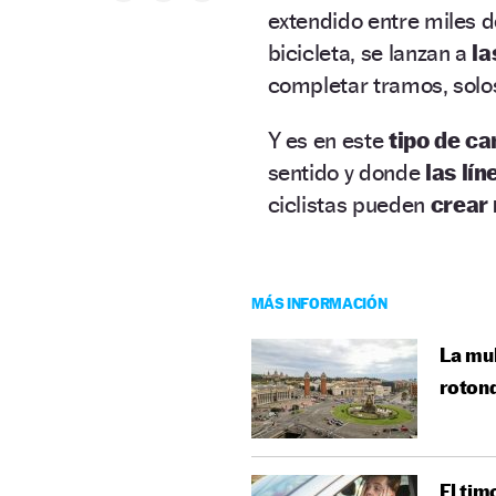
extendido entre miles d
bicicleta, se lanzan a
la
completar tramos, sol
Y es en este
tipo de ca
sentido y donde
las lí
ciclistas pueden
crear 
MÁS INFORMACIÓN
La mul
roton
El tim