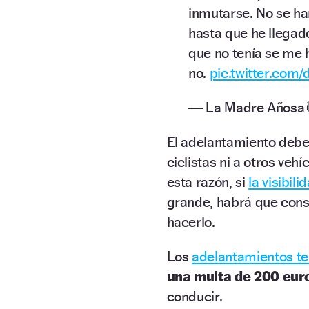
inmutarse. No se han
hasta que he llegado
que no tenía se me
no.
pic.twitter.com
— La Madre Añosa
El adelantamiento debe
ciclistas ni a otros veh
esta razón, si
la visibili
grande, habrá que cons
hacerlo.
Los
adelantamientos t
una multa de 200 eur
conducir.