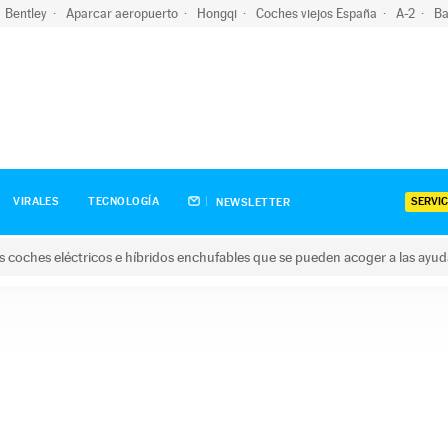
Bentley
Aparcar aeropuerto
Hongqi
Coches viejos España
A-2
Ba
SERVIC
VIRALES
TECNOLOGÍA
NEWSLETTER
s coches eléctricos e híbridos enchufables que se pueden acoger a las ayu
hes eléctricos e híbridos enchufables que se pueden acoger a la