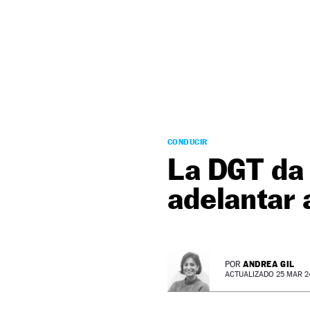
NEWSLETTER
SÍGUENOS
CONDUCIR
La DGT da 
adelantar 
ANDREA GIL
POR
ACTUALIZADO 25 MAR 24 