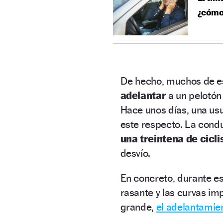
¿cómo 
De hecho, muchos de e
adelantar
a un pelotón
Hace unos días, una usu
este respecto. La condu
una treintena de cicli
desvío.
En concreto, durante e
rasante y las curvas imp
grande,
el adelantamie