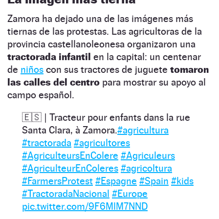
Zamora ha dejado una de las imágenes más
tiernas de las protestas. Las agricultoras de la
provincia castellanoleonesa organizaron una
tractorada infantil
en la capital: un centenar
de
niños
con sus tractores de juguete
tomaron
las calles del centro
para mostrar su apoyo al
campo español.
🇪🇸 | Tracteur pour enfants dans la rue
Santa Clara, à Zamora.
#agricultura
#tractorada
#agricultores
#AgriculteursEnColere
#Agriculeurs
#AgriculteurEnColeres
#agricoltura
#FarmersProtest
#Espagne
#Spain
#kids
#TractoradaNacional
#Europe
pic.twitter.com/9F6MlM7NND