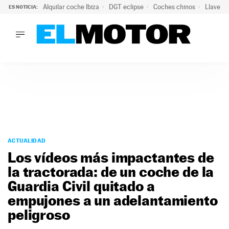
Alquilar coche Ibiza
DGT eclipse
Coches chinos
Llaves 
ES NOTICIA:
LO ÚLTIMO
El probable colapso tras el eclipse: la DGT prevé un millón 
LO ÚLTIMO
El probable colapso tras el eclipse: la DGT prevé un millón 
ACTUALIDAD
ELÉCTRICOS
CONDUCIR
PRUEBAS
Saltar
VIRALES
al
ACTUALIDAD
PODCAST
contenido
Los vídeos más impactantes de
MOTOS
la tractorada: de un coche de la
TECNOLOGÍA
Guardia Civil quitado a
SUPERCOCHES
MOTORTV
empujones a un adelantamiento
PREMIOS
peligroso
SERVICIOS