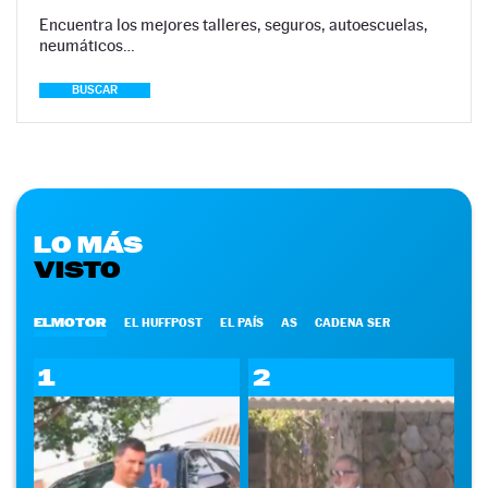
Encuentra los mejores talleres, seguros, autoescuelas,
neumáticos…
BUSCAR
LO MÁS
VISTO
ELMOTOR
EL HUFFPOST
EL PAÍS
AS
CADENA SER
1
2