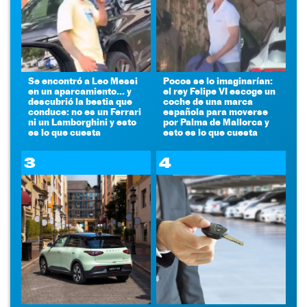
Se encontró a Leo Messi
Pocos se lo imaginarían:
en un aparcamiento... y
el rey Felipe VI escoge un
descubrió la bestia que
coche de una marca
conduce: no es un Ferrari
española para moverse
ni un Lamborghini y esto
por Palma de Mallorca y
es lo que cuesta
esto es lo que cuesta
3
4