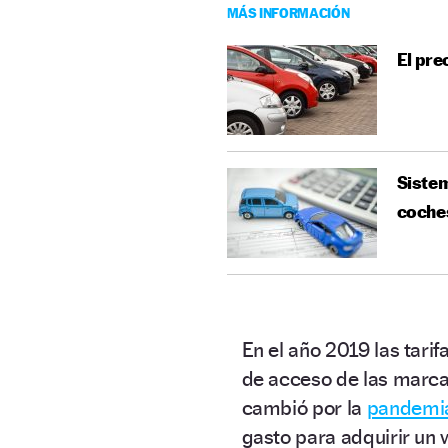
MÁS INFORMACIÓN
El pre
Sistem
coche
En el año 2019 las tari
de acceso de las marca
cambió por la
pandemia
gasto para adquirir un 