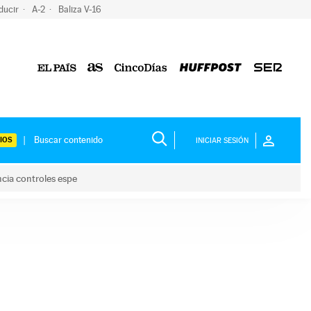
ducir
A-2
Baliza V-16
IOS
INICIAR SESIÓN
ncia controles espe
 y anuncia controles espe