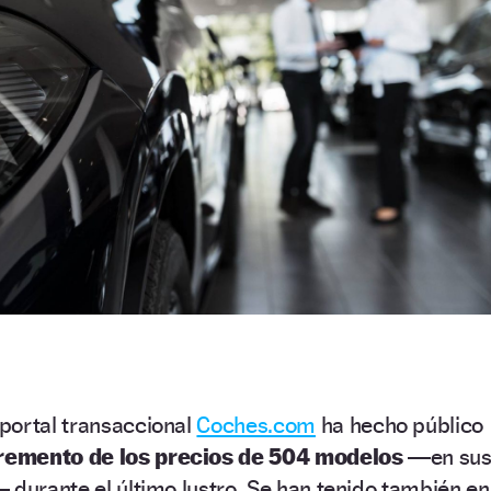
portal transaccional
Coches.com
ha hecho público
remento de los precios de 504 modelos
—en su
 durante el último lustro. Se han tenido también en