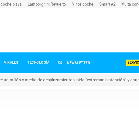
 coche playa
Lamborghini Revuelto
Niños coche
Smart #2
Multa con
SERVIC
VIRALES
TECNOLOGÍA
NEWSLETTER
revé un millón y medio de desplazamientos, pide “extremar la atención” y anu
n millón y medio de desplazamientos, pide “extremar la atención”