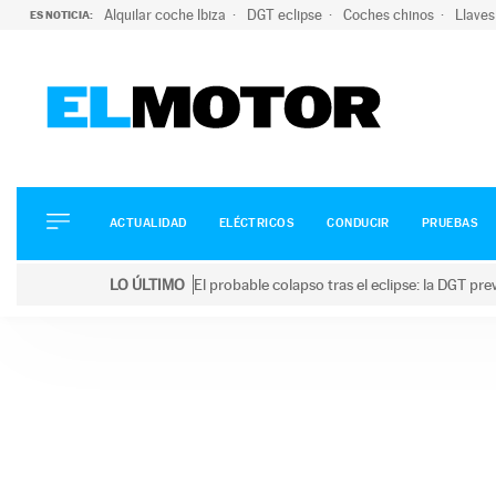
Alquilar coche Ibiza
DGT eclipse
Coches chinos
Llaves
ES NOTICIA:
ACTUALIDAD
ELÉCTRICOS
CONDUCIR
ACTUALIDAD
ELÉCTRICOS
CONDUCIR
PRUEBAS
PRUEBAS
Saltar
VIRALES
LO ÚLTIMO
El probable colapso tras el eclipse: la DGT p
al
PODCAST
LO ÚLTIMO
El probable colapso tras el eclipse: la DGT prevé u
contenido
MOTOS
TECNOLOGÍA
SUPERCOCHES
MOTORTV
PREMIOS
SERVICIOS