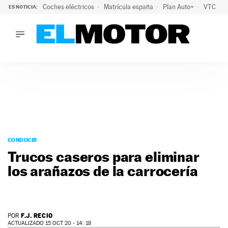
Coches eléctricos
Matrícula españa
Plan Auto+
VTC
ES NOTICIA:
LO ÚLTIMO
La Lista Blanca del Programa Auto+: todos los coches eléct
LO ÚLTIMO
La Lista Blanca del Programa Auto+: todos los coches eléctr
ACTUALIDAD
ELÉCTRICOS
CONDUCIR
PRUEBAS
Saltar
VIRALES
al
CONDUCIR
PODCAST
contenido
Trucos caseros para eliminar
MOTOS
los arañazos de la carrocería
TECNOLOGÍA
SUPERCOCHES
MOTORTV
PREMIOS
F.J. RECIO
POR
SERVICIOS
ACTUALIZADO 15 OCT 20 - 14: 18