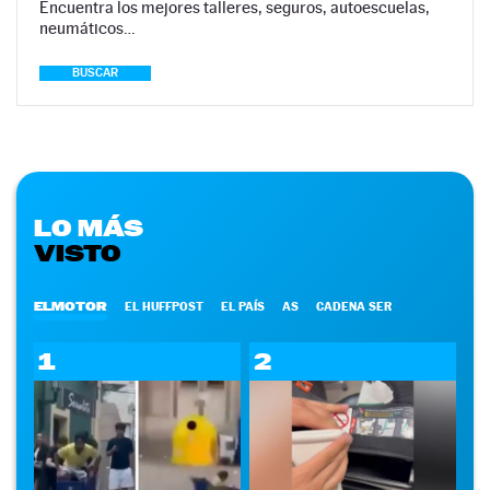
Encuentra los mejores talleres, seguros, autoescuelas,
neumáticos…
BUSCAR
LO MÁS
VISTO
ELMOTOR
EL HUFFPOST
EL PAÍS
AS
CADENA SER
1
2