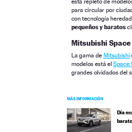
está repleto de modelo
para circular por ciud
con tecnología hereda
pequeños y baratos
cl
Mitsubishi Space 
La gama de
Mitsubishi
modelos está el
Space 
grandes olvidados del 
MÁS INFORMACIÓN
Día mu
barat