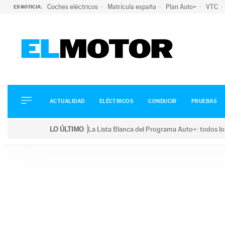
Coches eléctricos
Matrícula españa
Plan Auto+
VTC
ES NOTICIA:
ACTUALIDAD
ELÉCTRICOS
CONDUCIR
ACTUALIDAD
ELÉCTRICOS
CONDUCIR
PRUEBAS
PRUEBAS
Saltar
VIRALES
LO ÚLTIMO
La Lista Blanca del Programa Auto+: todos lo
al
PODCAST
LO ÚLTIMO
La Lista Blanca del Programa Auto+: todos los coc
contenido
MOTOS
TECNOLOGÍA
SUPERCOCHES
MOTORTV
PREMIOS
SERVICIOS