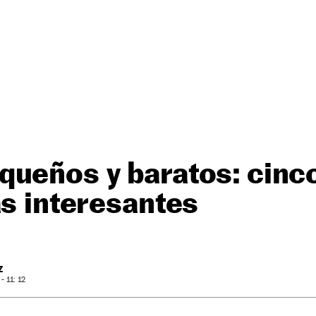
queños y baratos: cinc
as interesantes
Z
 11: 12