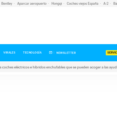
Bentley
Aparcar aeropuerto
Hongqi
Coches viejos España
A-2
Ba
SERVIC
VIRALES
TECNOLOGÍA
NEWSLETTER
s coches eléctricos e híbridos enchufables que se pueden acoger a las ayu
hes eléctricos e híbridos enchufables que se pueden acoger a la