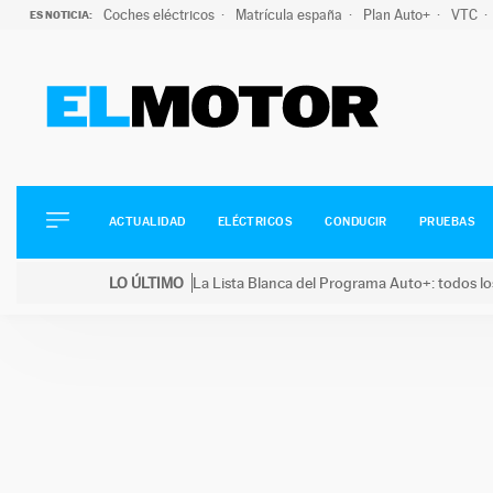
Coches eléctricos
Matrícula españa
Plan Auto+
VTC
ES NOTICIA:
ACTUALIDAD
ELÉCTRICOS
CONDUCIR
ACTUALIDAD
ELÉCTRICOS
CONDUCIR
PRUEBAS
PRUEBAS
Saltar
VIRALES
LO ÚLTIMO
La Lista Blanca del Programa Auto+: todos lo
al
PODCAST
LO ÚLTIMO
La Lista Blanca del Programa Auto+: todos los coc
contenido
MOTOS
TECNOLOGÍA
SUPERCOCHES
MOTORTV
PREMIOS
SERVICIOS