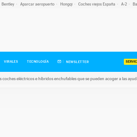
Bentley
Aparcar aeropuerto
Hongqi
Coches viejos España
A-2
Ba
SERVIC
VIRALES
TECNOLOGÍA
NEWSLETTER
s coches eléctricos e híbridos enchufables que se pueden acoger a las ayu
hes eléctricos e híbridos enchufables que se pueden acoger a la