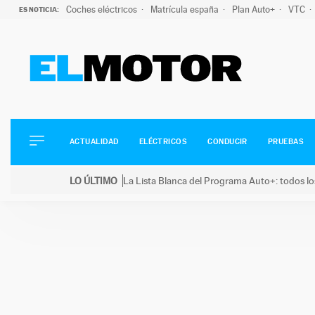
Coches eléctricos
Matrícula españa
Plan Auto+
VTC
ES NOTICIA:
ACTUALIDAD
ELÉCTRICOS
CONDUCIR
ACTUALIDAD
ELÉCTRICOS
CONDUCIR
PRUEBAS
PRUEBAS
Saltar
VIRALES
LO ÚLTIMO
La Lista Blanca del Programa Auto+: todos lo
al
PODCAST
LO ÚLTIMO
La Lista Blanca del Programa Auto+: todos los coc
contenido
MOTOS
TECNOLOGÍA
SUPERCOCHES
MOTORTV
PREMIOS
SERVICIOS