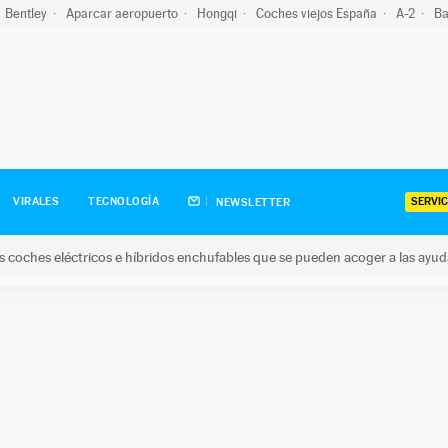
Bentley
Aparcar aeropuerto
Hongqi
Coches viejos España
A-2
Ba
SERVIC
VIRALES
TECNOLOGÍA
NEWSLETTER
s coches eléctricos e híbridos enchufables que se pueden acoger a las ayu
hes eléctricos e híbridos enchufables que se pueden acoger a la