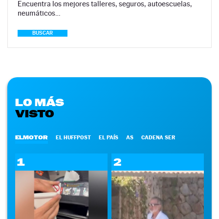
Encuentra los mejores talleres, seguros, autoescuelas,
neumáticos…
BUSCAR
LO MÁS
VISTO
ELMOTOR
EL HUFFPOST
EL PAÍS
AS
CADENA SER
1
2