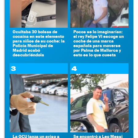
Ocultaba 30 bolsas de
Pocos se lo imaginarían:
cocaína en este elemento
el rey Felipe VI escoge un
para niños de su coche: la
coche de una marca
Policía Municipal de
española para moverse
Madrid acabó
por Palma de Mallorca y
descubriéndola
esto es lo que cuesta
3
4
La OCU lanza un aviso a
Se encontró a Leo Messi