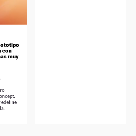
rototipo
n con
eas muy
D
iro
oncept,
redefine
da.