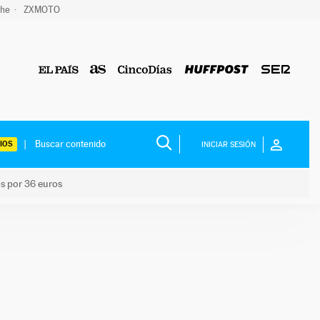
che
ZXMOTO
IOS
INICIAR SESIÓN
os por 36 euros
los niños por 36 euros