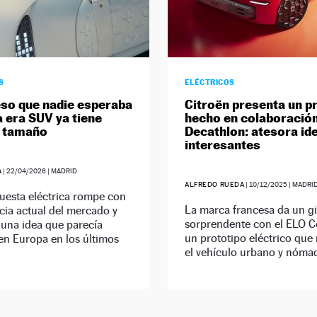
S
ELÉCTRICOS
eso que nadie esperaba
Citroën presenta un p
a era SUV ya tiene
hecho en colaboració
y tamaño
Decathlon: atesora id
interesantes
A
|
22/04/2026
| MADRID
ALFREDO RUEDA
|
10/12/2025
| MADRI
uesta eléctrica rompe con
La marca francesa da un g
cia actual del mercado y
sorprendente con el ELO C
 una idea que parecía
un prototipo eléctrico que 
en Europa en los últimos
el vehículo urbano y nóma