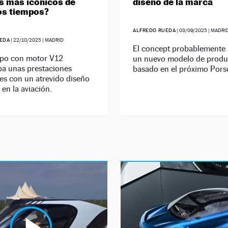
 más icónicos de
diseño de la marca
os tiempos?
ALFREDO RUEDA
|
03/09/2025
| MADRI
EDA
|
22/10/2025
| MADRID
El concept probablemente 
tipo con motor V12
un nuevo modelo de produ
a unas prestaciones
basado en el próximo Pors
es con un atrevido diseño
 en la aviación.