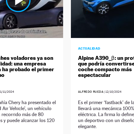
ACTUALIDAD
hes voladores ya son
Alpine A390_β: un pro
lidad: una empresa
que podría convertirse
a ha probado el primer
coche compacto más
po
espectacular
1/11/2024
ALFREDO RUEDA
|
12/10/2024
ñía Chery ha presentado el
Es el primer ‘fastback’ de l
 Air Vehicle’, un vehículo
llevará una mecánica 100%
a recorrido más de 80
eléctrica. La firma lo defi
s y puede alcanzar los 120
un deportivo con un diseñ
elegante.