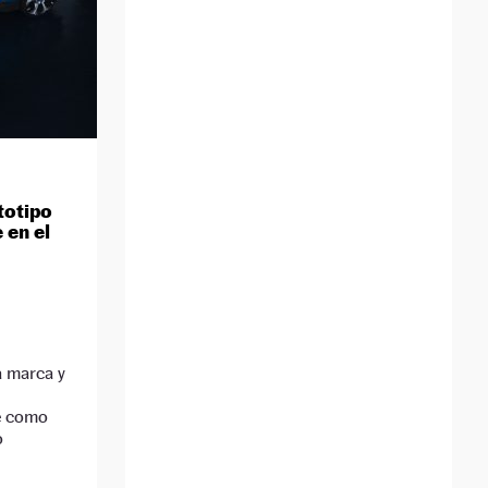
totipo
 en el
a marca y
ne como
o