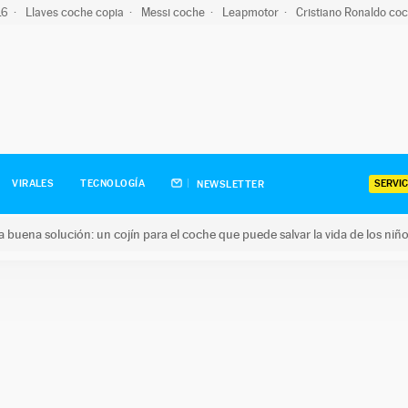
-16
Llaves coche copia
Messi coche
Leapmotor
Cristiano Ronaldo co
SERVIC
VIRALES
TECNOLOGÍA
NEWSLETTER
una buena solución: un cojín para el coche que puede salvar la vida de los niñ
ena solución: un cojín para el coche que puede salvar la vida de 