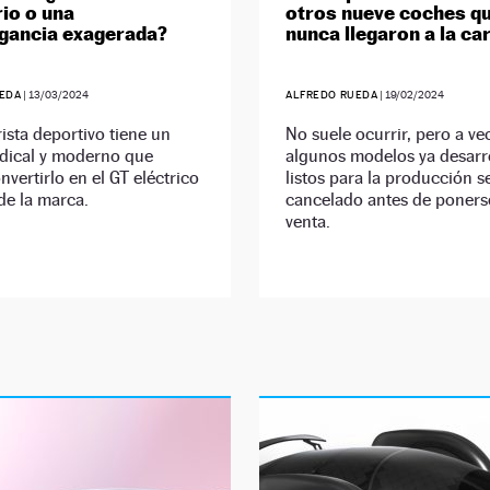
rio o una
otros nueve coches q
gancia exagerada?
nunca llegaron a la ca
EDA
|
13/03/2024
ALFREDO RUEDA
|
19/02/2024
rista deportivo tiene un
No suele ocurrir, pero a ve
adical y moderno que
algunos modelos ya desarr
nvertirlo en el GT eléctrico
listos para la producción s
de la marca.
cancelado antes de ponerse
venta.