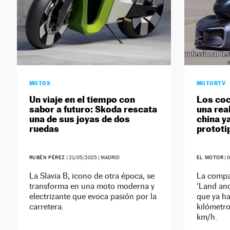
MOTOS
MOTORTV
Un viaje en el tiempo con
Los coc
sabor a futuro: Skoda rescata
una rea
una de sus joyas de dos
china y
ruedas
prototi
RUBÉN PÉREZ
|
21/05/2025
| MADRID
EL MOTOR
|
0
La Slavia B, icono de otra época, se
La compa
transforma en una moto moderna y
‘Land and
electrizante que evoca pasión por la
que ya h
carretera.
kilómetro
km/h.