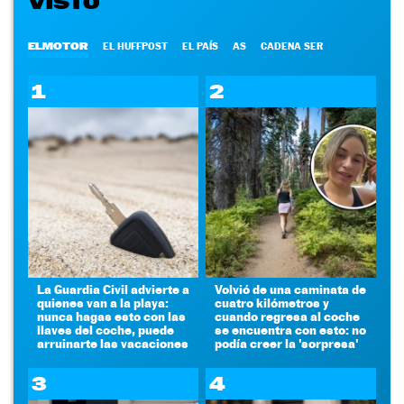
VISTO
ELMOTOR
EL HUFFPOST
EL PAÍS
AS
CADENA SER
1
2
La Guardia Civil advierte a
Volvió de una caminata de
quienes van a la playa:
cuatro kilómetros y
nunca hagas esto con las
cuando regresa al coche
llaves del coche, puede
se encuentra con esto: no
arruinarte las vacaciones
podía creer la 'sorpresa'
3
4