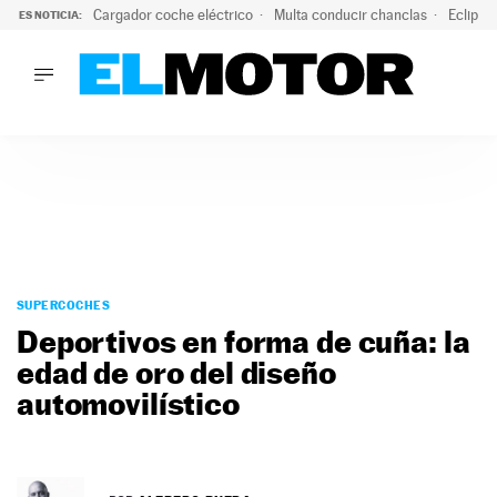
Cargador coche eléctrico
Multa conducir chanclas
Eclipse
ES NOTICIA:
LO ÚLTIMO
El hiperdeportivo que desafía todas las tendencias: V12 a
LO ÚLTIMO
El hiperdeportivo que desafía todas las tendencias: V12 at
ACTUALIDAD
ELÉCTRICOS
CONDUCIR
PRUEBAS
Saltar
VIRALES
al
SUPERCOCHES
PODCAST
contenido
Deportivos en forma de cuña: la
MOTOS
edad de oro del diseño
TECNOLOGÍA
automovilístico
SUPERCOCHES
MOTORTV
PREMIOS
SERVICIOS