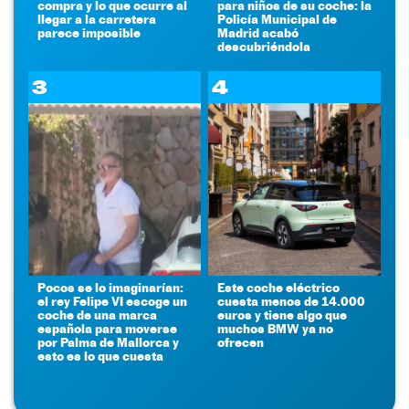
compra y lo que ocurre al
para niños de su coche: la
llegar a la carretera
Policía Municipal de
parece imposible
Madrid acabó
descubriéndola
3
4
Pocos se lo imaginarían:
Este coche eléctrico
el rey Felipe VI escoge un
cuesta menos de 14.000
coche de una marca
euros y tiene algo que
española para moverse
muchos BMW ya no
por Palma de Mallorca y
ofrecen
esto es lo que cuesta