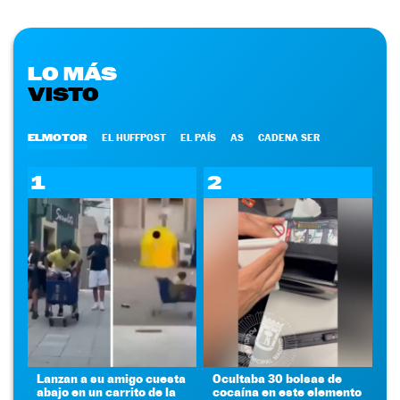
LO MÁS
VISTO
ELMOTOR
EL HUFFPOST
EL PAÍS
AS
CADENA SER
1
2
Lanzan a su amigo cuesta
Ocultaba 30 bolsas de
abajo en un carrito de la
cocaína en este elemento