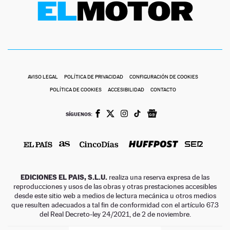
AVISO LEGAL
POLÍTICA DE PRIVACIDAD
CONFIGURACIÓN DE COOKIES
POLÍTICA DE COOKIES
ACCESIBILIDAD
CONTACTO
SÍGUENOS:
EDICIONES EL PAIS, S.L.U.
realiza una reserva expresa de las
reproducciones y usos de las obras y otras prestaciones accesibles
desde este sitio web a medios de lectura mecánica u otros medios
que resulten adecuados a tal fin de conformidad con el artículo 67.3
del Real Decreto-ley 24/2021, de 2 de noviembre.