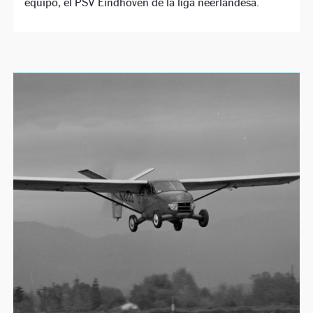
equipo, el PSV Eindhoven de la liga neerlandesa.