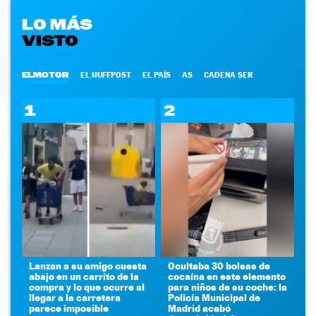
LO MÁS
VISTO
ELMOTOR
EL HUFFPOST
EL PAÍS
AS
CADENA SER
1
2
Lanzan a su amigo cuesta
Ocultaba 30 bolsas de
abajo en un carrito de la
cocaína en este elemento
compra y lo que ocurre al
para niños de su coche: la
llegar a la carretera
Policía Municipal de
parece imposible
Madrid acabó