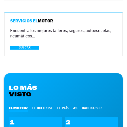
SERVICIOS EL
MOTOR
Encuentra los mejores talleres, seguros, autoescuelas,
neumáticos…
BUSCAR
LO MÁS
VISTO
ELMOTOR
EL HUFFPOST
EL PAÍS
AS
CADENA SER
1
2