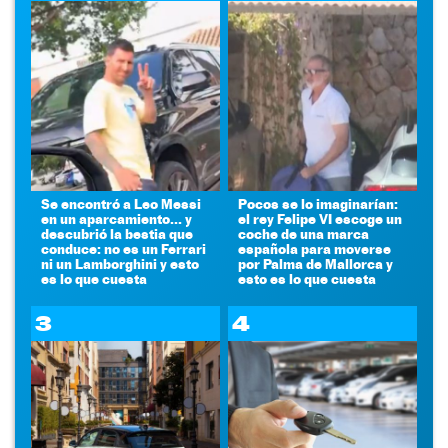
Se encontró a Leo Messi
Pocos se lo imaginarían:
en un aparcamiento... y
el rey Felipe VI escoge un
descubrió la bestia que
coche de una marca
conduce: no es un Ferrari
española para moverse
ni un Lamborghini y esto
por Palma de Mallorca y
es lo que cuesta
esto es lo que cuesta
3
4