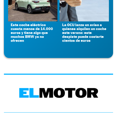
Este coche eléctrico
La OCU lanza un aviso a
cuesta menos de 14.000
quienes alquilen un coche
euros y tiene algo que
este verano: este
muchos BMW ya no
despiste puede costarte
ofrecen
cientos de euros