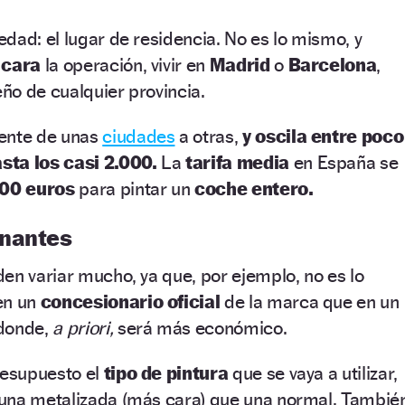
dad: el lugar de residencia. No es lo mismo, y
s
cara
la operación, vivir en
Madrid
o
Barcelona
,
ño de cualquier provincia.
mente de unas
ciudades
a otras,
y oscila entre poco
sta los casi 2.000.
La
tarifa media
en España se
400 euros
para pintar un
coche entero.
inantes
en variar mucho, ya que, por ejemplo, no es lo
en un
concesionario oficial
de la marca que en un
 donde,
a priori,
será más económico.
resupuesto el
tipo de pintura
que se vaya a utilizar,
una metalizada (más cara) que una normal.
Tambié