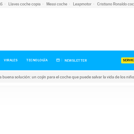
-16
Llaves coche copia
Messi coche
Leapmotor
Cristiano Ronaldo co
SERVIC
VIRALES
TECNOLOGÍA
NEWSLETTER
una buena solución: un cojín para el coche que puede salvar la vida de los niñ
ena solución: un cojín para el coche que puede salvar la vida de 