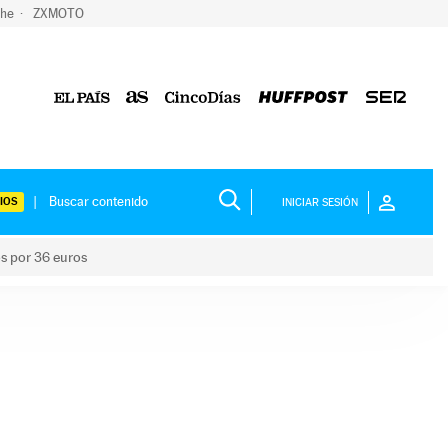
che
ZXMOTO
IOS
INICIAR SESIÓN
os por 36 euros
los niños por 36 euros