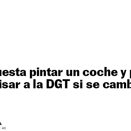
esta pintar un coche y
isar a la DGT si se cam
A
: 40