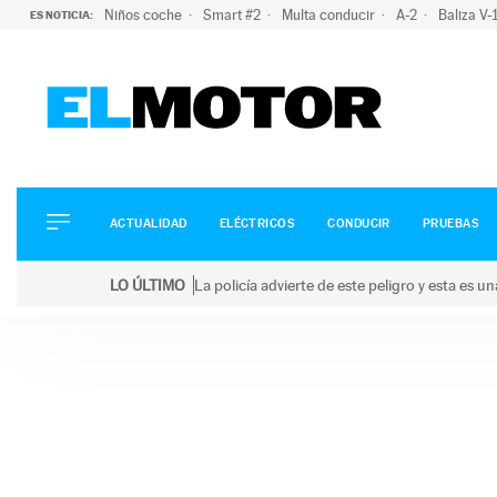
Niños coche
Smart #2
Multa conducir
A-2
Baliza V
ES NOTICIA:
ACTUALIDAD
ELÉCTRICOS
CONDUCIR
ACTUALIDAD
ELÉCTRICOS
CONDUCIR
PRUEBAS
PRUEBAS
Saltar
VIRALES
LO ÚLTIMO
La policía advierte de este peligro y esta es 
al
PODCAST
LO ÚLTIMO
La policía advierte de este peligro y esta es una bu
contenido
MOTOS
TECNOLOGÍA
SUPERCOCHES
MOTORTV
PREMIOS
SERVICIOS