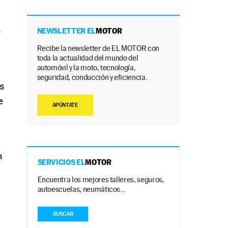
e
NEWSLETTER EL
MOTOR
Recibe la newsletter de EL MOTOR con
toda la actualidad del mundo del
automóvil y la moto, tecnología,
seguridad, conducción y eficiencia.
es
e
APÚNTATE
a
SERVICIOS EL
MOTOR
Encuentra los mejores talleres, seguros,
autoescuelas, neumáticos…
BUSCAR