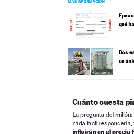
MÁS INFORMACIÓN
Episod
qué ha
Dos es
un úni
Cuánto cuesta pi
La pregunta del millón:
nada fácil responderla,
influirán en el precio f