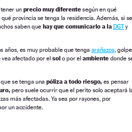
 tener un
precio muy diferente
según en qué
n qué provincia se tenga la residencia. Además, si s
uchos saben que
hay que comunicarlo a la
DGT
y
os años, es muy probable que tenga
arañazos
, golp
e vea afectado por el
sol
o por el
ambiente
donde s
 que se tenga una
póliza a todo riesgo,
es pensar
uro,
pero suele ocurrir que el perito solo aceptará l
iezas más afectadas. Ya sea por rayones, por
por un accidente.