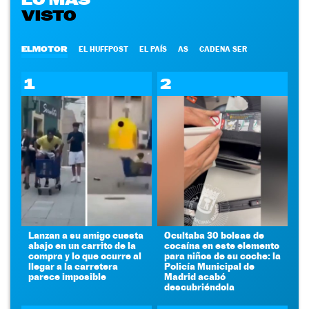
VISTO
ELMOTOR
EL HUFFPOST
EL PAÍS
AS
CADENA SER
1
2
Lanzan a su amigo cuesta
Ocultaba 30 bolsas de
abajo en un carrito de la
cocaína en este elemento
compra y lo que ocurre al
para niños de su coche: la
llegar a la carretera
Policía Municipal de
parece imposible
Madrid acabó
descubriéndola