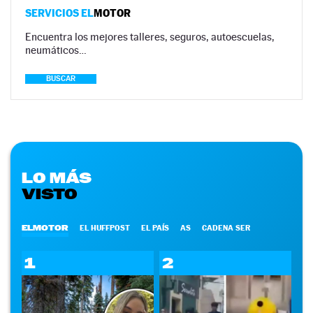
SERVICIOS EL
MOTOR
Encuentra los mejores talleres, seguros, autoescuelas,
neumáticos…
BUSCAR
LO MÁS
VISTO
ELMOTOR
EL HUFFPOST
EL PAÍS
AS
CADENA SER
1
2