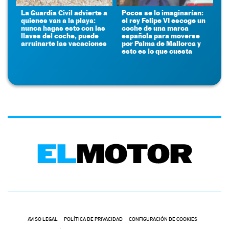
La Guardia Civil advierte a
Pocos se lo imaginarían:
quienes van a la playa:
el rey Felipe VI escoge un
nunca hagas esto con las
coche de una marca
llaves del coche, puede
española para moverse
arruinarte las vacaciones
por Palma de Mallorca y
esto es lo que cuesta
AVISO LEGAL
POLÍTICA DE PRIVACIDAD
CONFIGURACIÓN DE COOKIES