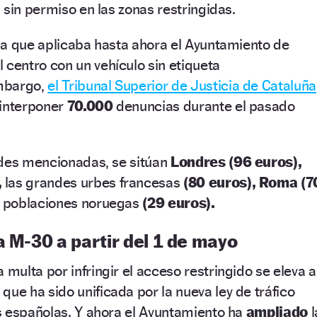
 sin permiso en las zonas restringidas.
ma que aplicaba hasta ahora el Ayuntamiento de
l centro con un vehículo sin etiqueta
mbargo,
el Tribunal Superior de Justicia de Cataluña
 interponer
70.000
denuncias durante el pasado
ades mencionadas, se sitúan
Londres
(96 euros),
,
las grandes urbes francesas
(80 euros),
Roma (7
es poblaciones noruegas
(29
euros
).
a M-30 a partir del 1 de mayo
a multa por infringir el acceso restringido se eleva a
 que ha sido unificada por la nueva ley de tráfico
s españolas. Y ahora el Ayuntamiento ha
ampliado
l