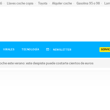
-16
Llaves coche copia
Toyota
Alquiler coche
Gasolina 95 o 98
Lam
SERVIC
VIRALES
TECNOLOGÍA
NEWSLETTER
oche este verano: este despiste puede costarte cientos de euros
este verano: este despiste puede costarte cientos de euros