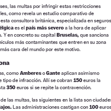
es, las multas por infringir estas restricciones
les, como revela un estudio comparativo de
esta consultora británica, especializada en seguro
élgica
es el
país más severo
a la hora de aplicar
. Y en concreto su capital
Bruselas,
que sanciona
hículos más contaminantes que entren en su zona
a más cara del mundo por este motivo.
lona
gas, como
Amberes
o
Gante
aplican asimismo
 tipo de infracción. Allí se cobran
150
euros la
sta
350
euros si se repite la contravención.
de las multas, las siguientes en la lista son ciudade
Bajos.
Las administraciones castigan con
100
euro