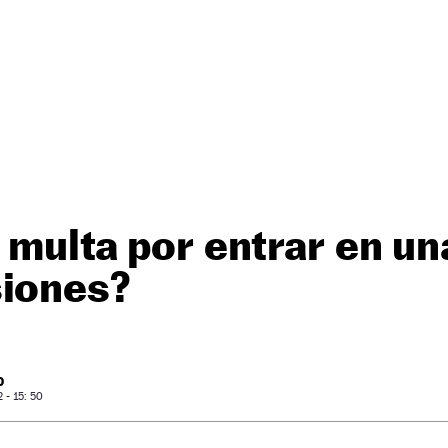
a multa por entrar en un
siones?
O
- 15: 50