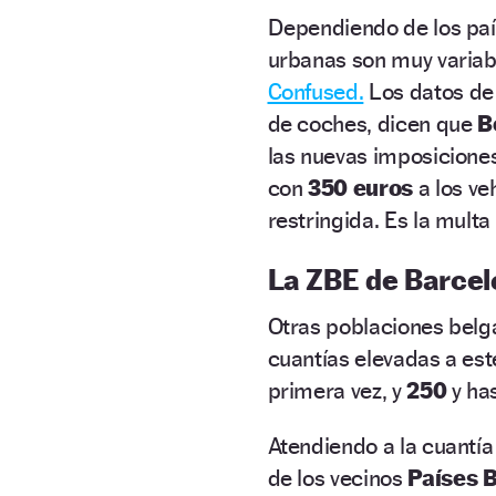
Dependiendo de los país
urbanas son muy variab
Confused.
Los datos de 
de coches, dicen que
B
las nuevas imposiciones
con
350 euros
a los ve
restringida. Es la mult
La ZBE de Barce
Otras poblaciones bel
cuantías elevadas a este
primera vez, y
250
y ha
Atendiendo a la cuantía 
de los vecinos
Países 