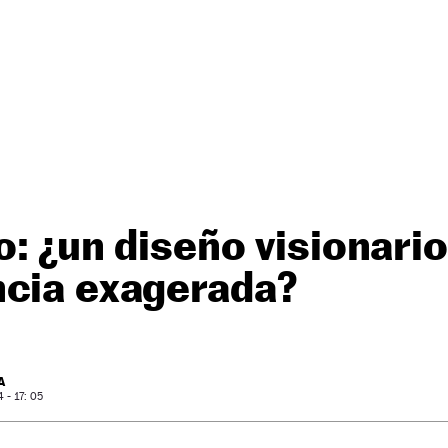
to: ¿un diseño visionari
ncia exagerada?
A
- 17: 05