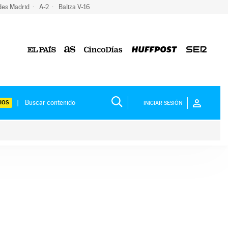
des Madrid
A-2
Baliza V-16
IOS
INICIAR SESIÓN