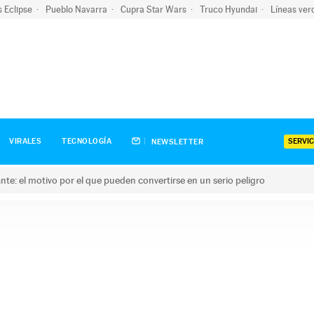
s Eclipse
Pueblo Navarra
Cupra Star Wars
Truco Hyundai
Líneas ver
SERVIC
VIRALES
TECNOLOGÍA
NEWSLETTER
olante: el motivo por el que pueden convertirse en un serio peligro
e: el motivo por el que pueden convertirse en un serio peligro