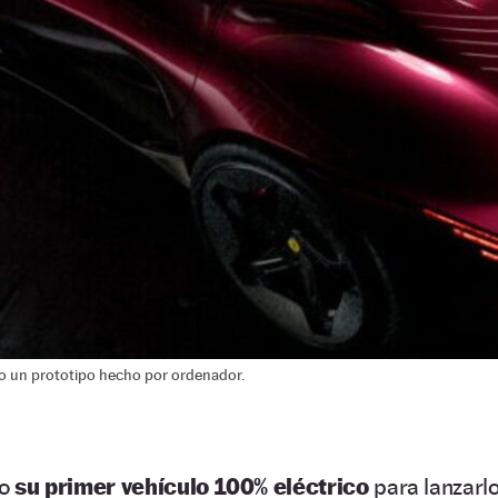
olo un prototipo hecho por ordenador.
do
su primer vehículo 100% eléctrico
para lanzarl