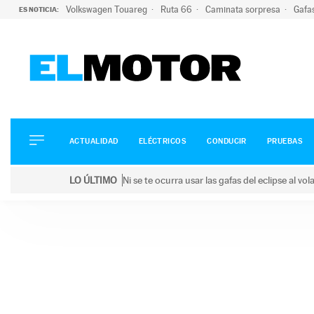
Volkswagen Touareg
Ruta 66
Caminata sorpresa
Gafa
ES NOTICIA:
ACTUALIDAD
ELÉCTRICOS
CONDUCIR
ACTUALIDAD
ELÉCTRICOS
CONDUCIR
PRUEBAS
PRUEBAS
Saltar
VIRALES
LO ÚLTIMO
Ni se te ocurra usar las gafas del eclipse al v
al
PODCAST
LO ÚLTIMO
Ni se te ocurra usar las gafas del eclipse al volant
contenido
MOTOS
TECNOLOGÍA
SUPERCOCHES
MOTORTV
PREMIOS
SERVICIOS