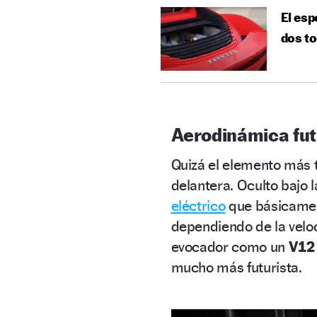
El esp
dos t
Aerodinámica fut
Quizá el elemento más 
delantera. Oculto bajo l
eléctrico
que básicamen
dependiendo de la velo
evocador como un
V12
mucho más futurista.