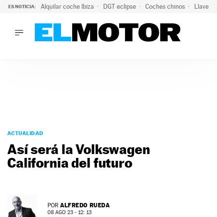
Alquilar coche Ibiza
DGT eclipse
Coches chinos
Llaves 
ES NOTICIA:
LO ÚLTIMO
Hongqi prepara su desembarco en España: SUV eléctricos c
LO ÚLTIMO
Hongqi prepara su desembarco en España: SUV eléctricos c
ACTUALIDAD
ELÉCTRICOS
CONDUCIR
PRUEBAS
Saltar
VIRALES
al
ACTUALIDAD
PODCAST
contenido
Así será la Volkswagen
MOTOS
California del futuro
TECNOLOGÍA
SUPERCOCHES
MOTORTV
PREMIOS
ALFREDO RUEDA
POR
SERVICIOS
08 AGO 23 - 12: 13