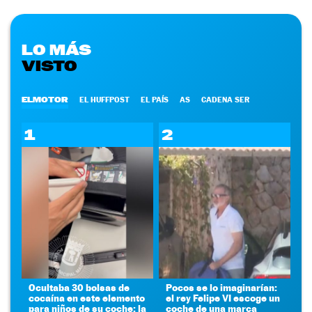
LO MÁS
VISTO
ELMOTOR
EL HUFFPOST
EL PAÍS
AS
CADENA SER
1
2
Ocultaba 30 bolsas de
Pocos se lo imaginarían:
cocaína en este elemento
el rey Felipe VI escoge un
para niños de su coche: la
coche de una marca