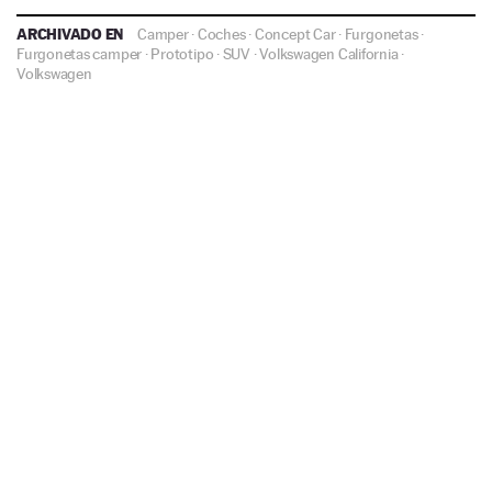
ARCHIVADO EN
Camper
·
Coches
·
Concept Car
·
Furgonetas
·
Furgonetas camper
·
Prototipo
·
SUV
·
Volkswagen California
·
Volkswagen