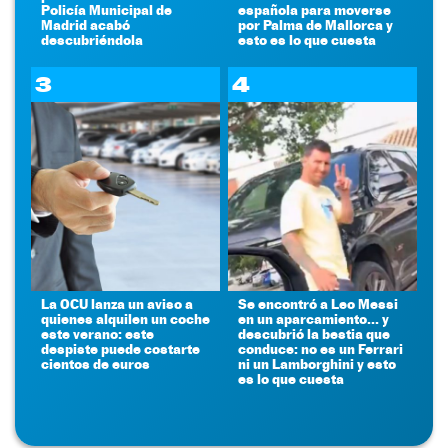
Policía Municipal de
española para moverse
Madrid acabó
por Palma de Mallorca y
descubriéndola
esto es lo que cuesta
3
4
La OCU lanza un aviso a
Se encontró a Leo Messi
quienes alquilen un coche
en un aparcamiento... y
este verano: este
descubrió la bestia que
despiste puede costarte
conduce: no es un Ferrari
cientos de euros
ni un Lamborghini y esto
es lo que cuesta