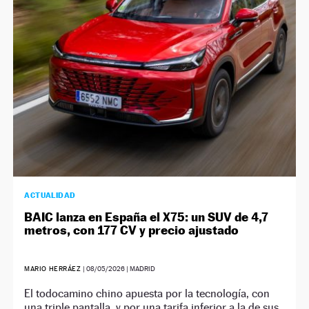
NEWSLETTER
SÍGUENOS
ACTUALIDAD
BAIC lanza en España el X75: un SUV de 4,7
metros, con 177 CV y precio ajustado
MARIO HERRÁEZ
|
08/05/2026
| MADRID
El todocamino chino apuesta por la tecnología, con
una triple pantalla, y por una tarifa inferior a la de sus