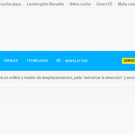
 coche playa
Lamborghini Revuelto
Niños coche
Smart #2
Multa con
SERVIC
VIRALES
TECNOLOGÍA
NEWSLETTER
revé un millón y medio de desplazamientos, pide “extremar la atención” y anu
n millón y medio de desplazamientos, pide “extremar la atención”