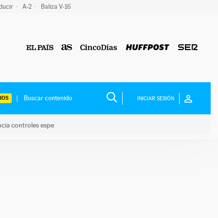
ducir
A-2
Baliza V-16
IOS
INICIAR SESIÓN
ncia controles espe
 y anuncia controles espe