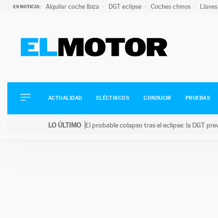
Alquilar coche Ibiza
DGT eclipse
Coches chinos
Llaves
ES NOTICIA:
ACTUALIDAD
ELÉCTRICOS
CONDUCIR
ACTUALIDAD
ELÉCTRICOS
CONDUCIR
PRUEBAS
PRUEBAS
Saltar
VIRALES
LO ÚLTIMO
El probable colapso tras el eclipse: la DGT p
al
PODCAST
LO ÚLTIMO
El probable colapso tras el eclipse: la DGT prevé u
contenido
MOTOS
TECNOLOGÍA
SUPERCOCHES
MOTORTV
PREMIOS
SERVICIOS