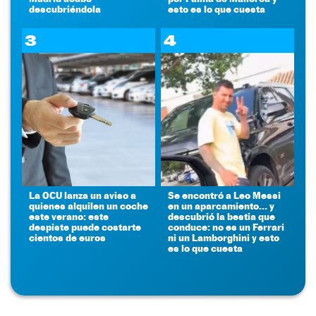
descubriéndola
esto es lo que cuesta
3
4
La OCU lanza un aviso a
Se encontró a Leo Messi
quienes alquilen un coche
en un aparcamiento... y
este verano: este
descubrió la bestia que
despiste puede costarte
conduce: no es un Ferrari
cientos de euros
ni un Lamborghini y esto
es lo que cuesta