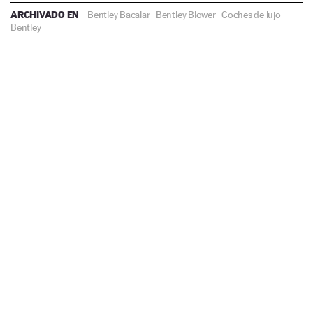
ARCHIVADO EN
Bentley Bacalar
·
Bentley Blower
·
Coches de lujo
·
Bentley