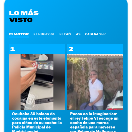
LO MÁS
VISTO
ELMOTOR
EL HUFFPOST
EL PAÍS
AS
CADENA SER
1
2
Ocultaba 30 bolsas de
Pocos se lo imaginarían:
cocaína en este elemento
el rey Felipe VI escoge un
para niños de su coche: la
coche de una marca
Policía Municipal de
española para moverse
Madrid acabó
por Palma de Mallorca y