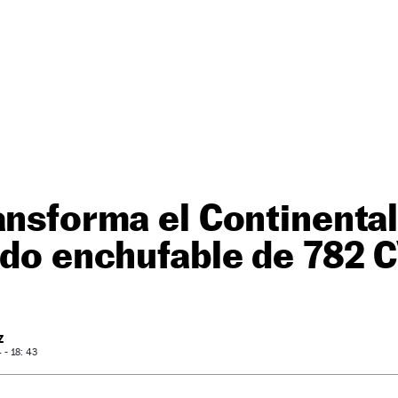
ansforma el Continenta
ido enchufable de 782 
Z
- 18: 43