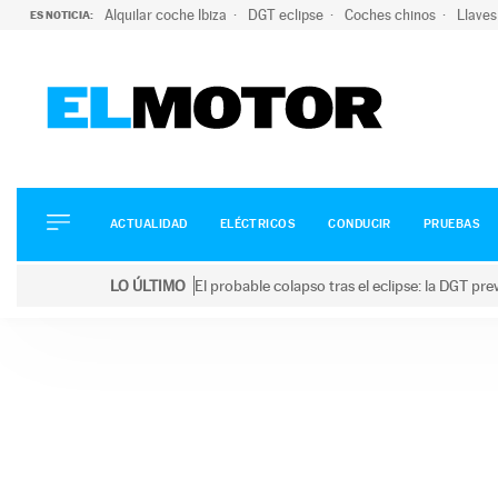
Alquilar coche Ibiza
DGT eclipse
Coches chinos
Llaves
ES NOTICIA:
ACTUALIDAD
ELÉCTRICOS
CONDUCIR
ACTUALIDAD
ELÉCTRICOS
CONDUCIR
PRUEBAS
PRUEBAS
Saltar
VIRALES
LO ÚLTIMO
El probable colapso tras el eclipse: la DGT p
al
PODCAST
LO ÚLTIMO
El probable colapso tras el eclipse: la DGT prevé u
contenido
MOTOS
TECNOLOGÍA
SUPERCOCHES
MOTORTV
PREMIOS
SERVICIOS