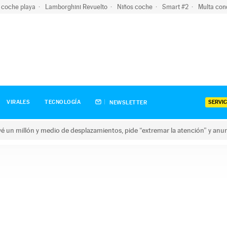
 coche playa
Lamborghini Revuelto
Niños coche
Smart #2
Multa con
SERVIC
VIRALES
TECNOLOGÍA
NEWSLETTER
revé un millón y medio de desplazamientos, pide “extremar la atención” y anu
n millón y medio de desplazamientos, pide “extremar la atención”