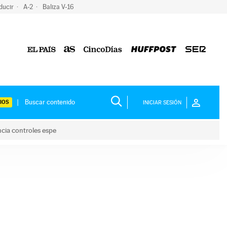
ducir
A-2
Baliza V-16
IOS
INICIAR SESIÓN
ncia controles espe
 y anuncia controles espe