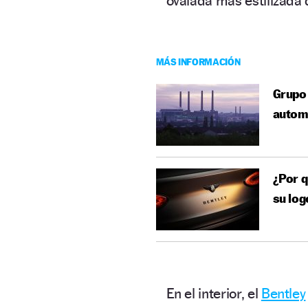
ovalada más estilizada 
MÁS INFORMACIÓN
Grupo 
automo
¿Por q
su log
En el interior, el
Bentley