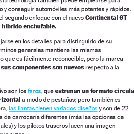
esta tecnología también puede emplearse para
o y conseguir automóviles más potentes y rápidos.
el segundo enfoque con el nuevo
Continental GT
n
híbrido enchufable.
ijarse en los detalles para distinguirlo de su
rminos generales mantiene las mismas
o que es fácilmente reconocible, pero la marca
e sus componentes son nuevos
respecto a la
ivo son los
faros,
que
estrenan un formato circula
rizontal
a modo de pestañas; pero también es
era,
las llantas tienen variados diseños
y son de 22
s de carrocería diferentes (más las opciones de
ales) y los pilotos traseros lucen una imagen