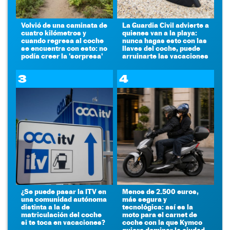
Volvió de una caminata de
La Guardia Civil advierte a
cuatro kilómetros y
quienes van a la playa:
cuando regresa al coche
nunca hagas esto con las
se encuentra con esto: no
llaves del coche, puede
podía creer la 'sorpresa'
arruinarte las vacaciones
3
4
¿Se puede pasar la ITV en
Menos de 2.500 euros,
una comunidad autónoma
más segura y
distinta a la de
tecnológica: así es la
matriculación del coche
moto para el carnet de
si te toca en vacaciones?
coche con la que Kymco
quiere dominar la ciudad