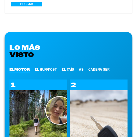
BUSCAR
LO MÁS
VISTO
ELMOTOR
EL HUFFPOST
EL PAÍS
AS
CADENA SER
1
2