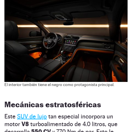
El interior también tiene el negro como protagonista principal.
Mecánicas estratosféricas
Este
SUV de lujo
tan especial incorpora un
motor
V8
turboalimentado de 4.0 litros, que
desarrolla
550 CV
y 770 Nm de par. Esto le