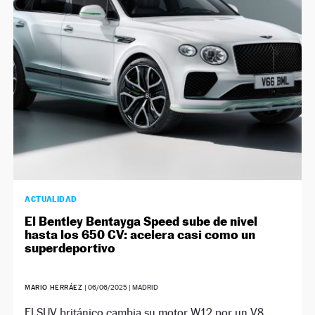
NEWSLETTER
SÍGUENOS
ACTUALIDAD
El Bentley Bentayga Speed sube de nivel
hasta los 650 CV: acelera casi como un
superdeportivo
MARIO HERRÁEZ
|
06/06/2025
| MADRID
El SUV británico cambia su motor W12 por un V8