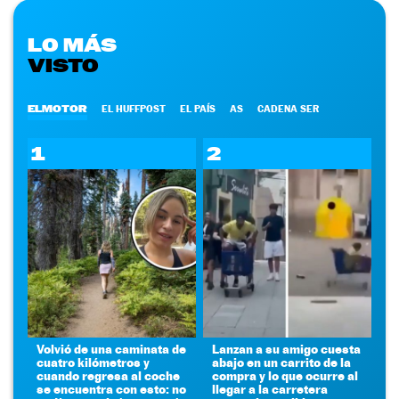
LO MÁS
VISTO
ELMOTOR
EL HUFFPOST
EL PAÍS
AS
CADENA SER
1
2
Volvió de una caminata de
Lanzan a su amigo cuesta
cuatro kilómetros y
abajo en un carrito de la
cuando regresa al coche
compra y lo que ocurre al
se encuentra con esto: no
llegar a la carretera