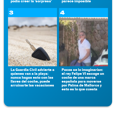
podía creer la 'sorpresa'
parece imposible
3
4
La Guardia Civil advierte a
Pocos se lo imaginarían:
quienes van a la playa:
el rey Felipe VI escoge un
nunca hagas esto con las
coche de una marca
llaves del coche, puede
española para moverse
arruinarte las vacaciones
por Palma de Mallorca y
esto es lo que cuesta