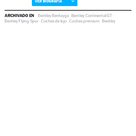
VER BIOGRAFÍA
ARCHIVADO EN
Bentley Bentayga
·
Bentley Continental GT
·
Bentley Flying Spur
·
Coches de lujo
·
Coches premium
·
Bentley