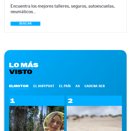
Encuentra los mejores talleres, seguros, autoescuelas,
neumáticos…
BUSCAR
LO MÁS
VISTO
ELMOTOR
EL HUFFPOST
EL PAÍS
AS
CADENA SER
1
2