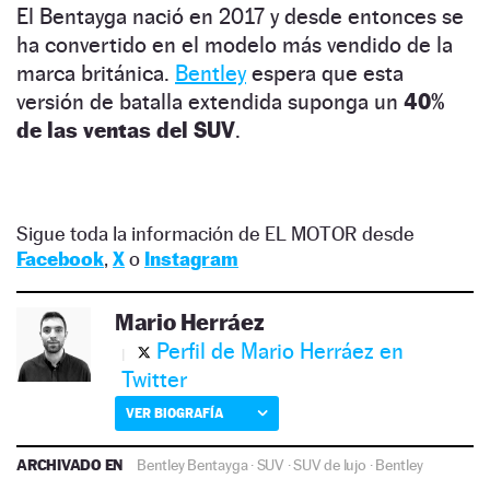
El Bentayga nació en 2017 y desde entonces se
ha convertido en el modelo más vendido de la
marca británica.
Bentley
espera que esta
versión de batalla extendida suponga un
40%
de las ventas del SUV
.
Sigue toda la información de EL MOTOR desde
Facebook
,
X
o
Instagram
Mario Herráez
Perfil de Mario Herráez en
Twitter
VER BIOGRAFÍA
ARCHIVADO EN
Bentley Bentayga
·
SUV
·
SUV de lujo
·
Bentley