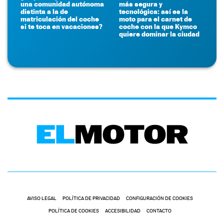
una comunidad autónoma
más segura y
distinta a la de
tecnológica: así es la
matriculación del coche
moto para el carnet de
si te toca en vacaciones?
coche con la que Kymco
quiere dominar la ciudad
AVISO LEGAL
POLÍTICA DE PRIVACIDAD
CONFIGURACIÓN DE COOKIES
POLÍTICA DE COOKIES
ACCESIBILIDAD
CONTACTO