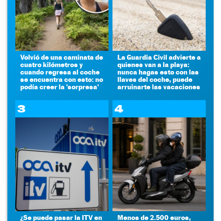
Volvió de una caminata de
La Guardia Civil advierte a
cuatro kilómetros y
quienes van a la playa:
cuando regresa al coche
nunca hagas esto con las
se encuentra con esto: no
llaves del coche, puede
podía creer la 'sorpresa'
arruinarte las vacaciones
3
4
¿Se puede pasar la ITV en
Menos de 2.500 euros,