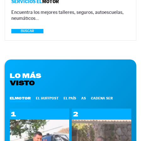
SERVICIOS EL
MOTOR
Encuentra los mejores talleres, seguros, autoescuelas,
neumáticos…
BUSCAR
LO MÁS
VISTO
ELMOTOR
EL HUFFPOST
EL PAÍS
AS
CADENA SER
1
2