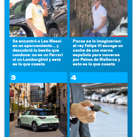
Se encontró a Leo Messi
Pocos se lo imaginarían:
en un aparcamiento... y
el rey Felipe VI escoge un
descubrió la bestia que
coche de una marca
conduce: no es un Ferrari
española para moverse
ni un Lamborghini y esto
por Palma de Mallorca y
es lo que cuesta
esto es lo que cuesta
3
4