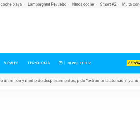
 coche playa
Lamborghini Revuelto
Niños coche
Smart #2
Multa con
SERVIC
VIRALES
TECNOLOGÍA
NEWSLETTER
revé un millón y medio de desplazamientos, pide “extremar la atención” y anu
n millón y medio de desplazamientos, pide “extremar la atención”