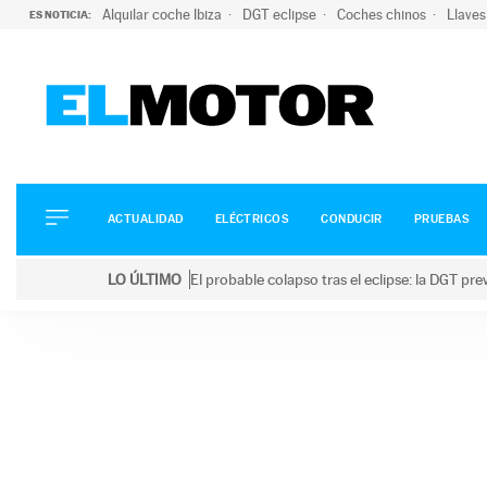
Alquilar coche Ibiza
DGT eclipse
Coches chinos
Llaves
ES NOTICIA:
ACTUALIDAD
ELÉCTRICOS
CONDUCIR
ACTUALIDAD
ELÉCTRICOS
CONDUCIR
PRUEBAS
PRUEBAS
Saltar
VIRALES
LO ÚLTIMO
El probable colapso tras el eclipse: la DGT p
al
PODCAST
LO ÚLTIMO
El probable colapso tras el eclipse: la DGT prevé u
contenido
MOTOS
TECNOLOGÍA
SUPERCOCHES
MOTORTV
PREMIOS
SERVICIOS