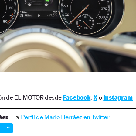
ción de EL MOTOR desde
Facebook
,
X
o
Instagram
áez
Perfil de Mario Herráez en Twitter