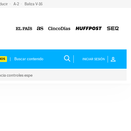
ducir
A-2
Baliza V-16
IOS
INICIAR SESIÓN
ncia controles espe
 y anuncia controles espe