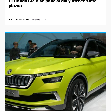
El Honda CR-V se pone al día y ofrece siete
plazas
RAÚL ROMOJARO
|
06/03/2018