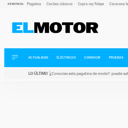
Pegatina
Coches clásicos
Cupra rey Felipe
Caravana l
ES NOTICIA:
ACTUALIDAD
ELÉCTRICOS
CONDUCIR
ACTUALIDAD
ELÉCTRICOS
CONDUCIR
PRUEBAS
PRUEBAS
Saltar
VIRALES
LO ÚLTIMO
¿Conocías esta pegatina de moda?: puede salv
al
PODCAST
LO ÚLTIMO
¿Conocías esta pegatina de moda?: puede salvar tu
contenido
MOTOS
TECNOLOGÍA
SUPERCOCHES
MOTORTV
PREMIOS
SERVICIOS