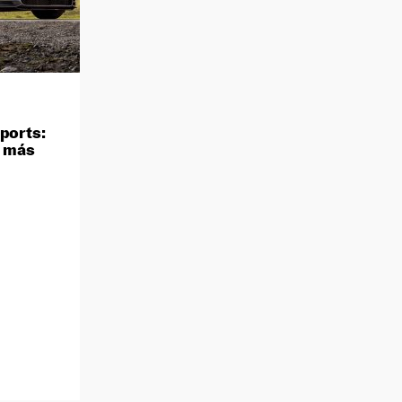
ports:
y más