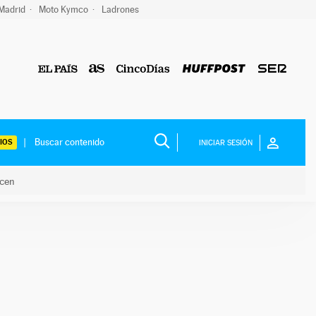
 Madrid
Moto Kymco
Ladrones
IOS
INICIAR SESIÓN
acen
lo hacen