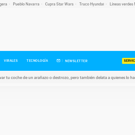
igera
Pueblo Navarra
Cupra Star Wars
Truco Hyundai
Líneas verdes
SERVIC
VIRALES
TECNOLOGÍA
NEWSLETTER
ar tu coche de un arañazo o destrozo, pero también delata a quienes lo h
 coche de un arañazo o destrozo, pero también delata a quienes 