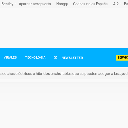
Bentley
Aparcar aeropuerto
Hongqi
Coches viejos España
A-2
Ba
SERVIC
VIRALES
TECNOLOGÍA
NEWSLETTER
s coches eléctricos e híbridos enchufables que se pueden acoger a las ayu
hes eléctricos e híbridos enchufables que se pueden acoger a la