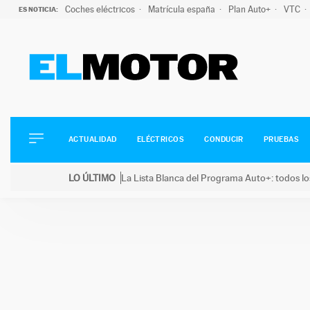
Coches eléctricos
Matrícula españa
Plan Auto+
VTC
ES NOTICIA:
ACTUALIDAD
ELÉCTRICOS
CONDUCIR
ACTUALIDAD
ELÉCTRICOS
CONDUCIR
PRUEBAS
PRUEBAS
Saltar
VIRALES
LO ÚLTIMO
La Lista Blanca del Programa Auto+: todos lo
al
PODCAST
LO ÚLTIMO
La Lista Blanca del Programa Auto+: todos los coc
contenido
MOTOS
TECNOLOGÍA
SUPERCOCHES
MOTORTV
PREMIOS
SERVICIOS