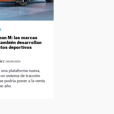
S
an M: las marcas
también desarrollan
tos deportivos
ÁEZ
|
30/04/2024
 una plataforma nueva,
 un sistema de tracción
 se podría poner a la venta
mo año.