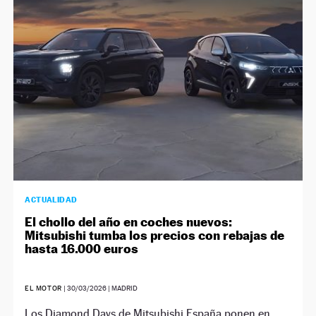
NEWSLETTER
SÍGUENOS
ACTUALIDAD
El chollo del año en coches nuevos:
Mitsubishi tumba los precios con rebajas de
hasta 16.000 euros
EL MOTOR
|
30/03/2026
| MADRID
Los Diamond Days de Mitsubishi España ponen en