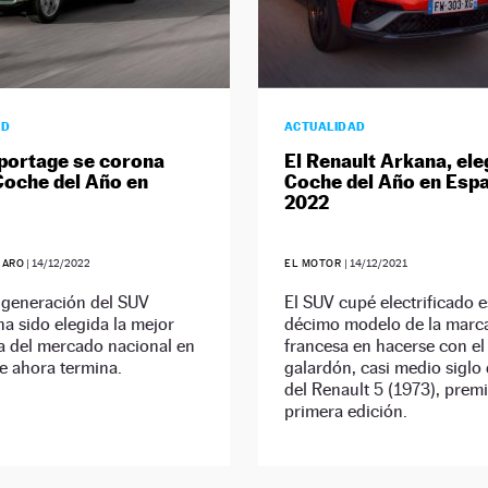
AD
ACTUALIDAD
Sportage se corona
El Renault Arkana, ele
oche del Año en
Coche del Año en Esp
2022
JARO
|
14/12/2022
EL MOTOR
|
14/12/2021
 generación del SUV
El SUV cupé electrificado e
a sido elegida la mejor
décimo modelo de la marc
a del mercado nacional en
francesa en hacerse con el
e ahora termina.
galardón, casi medio siglo
del Renault 5 (1973), prem
primera edición.