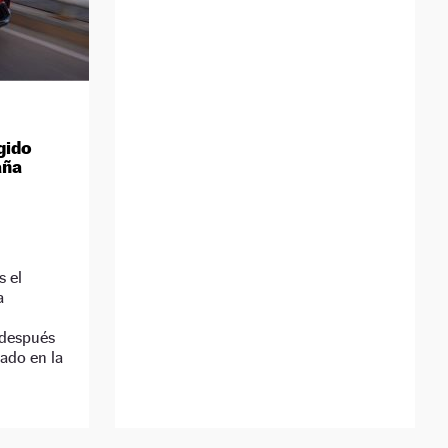
gido
aña
s el
a
 después
iado en la