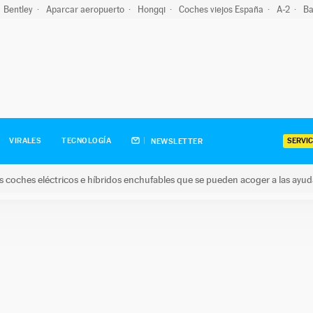
Bentley
Aparcar aeropuerto
Hongqi
Coches viejos España
A-2
Ba
SERVIC
VIRALES
TECNOLOGÍA
NEWSLETTER
s coches eléctricos e híbridos enchufables que se pueden acoger a las ayu
hes eléctricos e híbridos enchufables que se pueden acoger a la