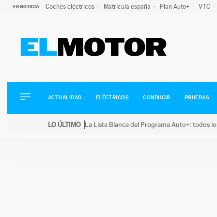
Coches eléctricos
Matrícula españa
Plan Auto+
VTC
ES NOTICIA:
ACTUALIDAD
ELÉCTRICOS
CONDUCIR
ACTUALIDAD
ELÉCTRICOS
CONDUCIR
PRUEBAS
PRUEBAS
Saltar
VIRALES
LO ÚLTIMO
La Lista Blanca del Programa Auto+: todos lo
al
PODCAST
LO ÚLTIMO
La Lista Blanca del Programa Auto+: todos los coc
contenido
MOTOS
TECNOLOGÍA
SUPERCOCHES
MOTORTV
PREMIOS
SERVICIOS