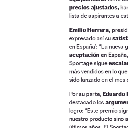
precios ajustados,
han
lista de aspirantes a e
Emilio Herrera,
preside
expresado así su
satis
en España’: “La nueva 
aceptación
en España,
Sportage sigue
escala
más vendidos en lo que 
sido lanzado en el mes 
Por su parte,
Eduardo 
destacado los
argume
logro: “Este premio sig
nuestro producto sino a
últimos años. El Sporta