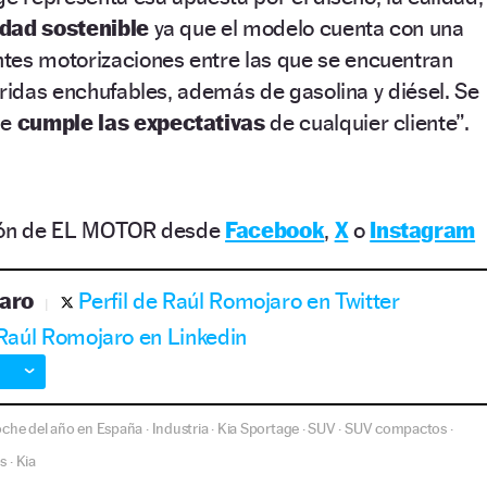
idad sostenible
ya que el modelo cuenta con una
ntes motorizaciones entre las que se encuentran
bridas enchufables, además de gasolina y diésel. Se
ue
cumple las expectativas
de cualquier cliente”.
ción de EL MOTOR desde
Facebook
,
X
o
Instagram
aro
Perfil de Raúl Romojaro en Twitter
 Raúl Romojaro en Linkedin
che del año en España
Industria
Kia Sportage
SUV
SUV compactos
·
·
·
·
·
os
Kia
·