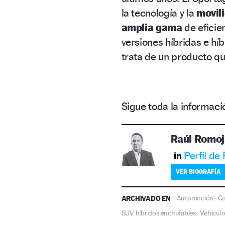
la tecnología y la
movil
amplia gama
de eficie
versiones híbridas e hí
trata de un producto q
Sigue toda la informa
Raúl Romoj
Perfil de
VER BIOGRAFÍA
ARCHIVADO EN
Automoción
Co
·
SUV híbridos enchufables
Vehícul
·