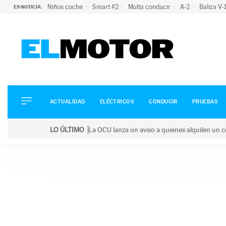
Niños coche
Smart #2
Multa conducir
A-2
Baliza V
ES NOTICIA:
ACTUALIDAD
ELÉCTRICOS
CONDUCIR
ACTUALIDAD
ELÉCTRICOS
CONDUCIR
PRUEBAS
PRUEBAS
Saltar
VIRALES
LO ÚLTIMO
La OCU lanza un aviso a quienes alquilen un c
al
PODCAST
LO ÚLTIMO
La OCU lanza un aviso a quienes alquilen un coche 
contenido
MOTOS
TECNOLOGÍA
SUPERCOCHES
MOTORTV
PREMIOS
SERVICIOS