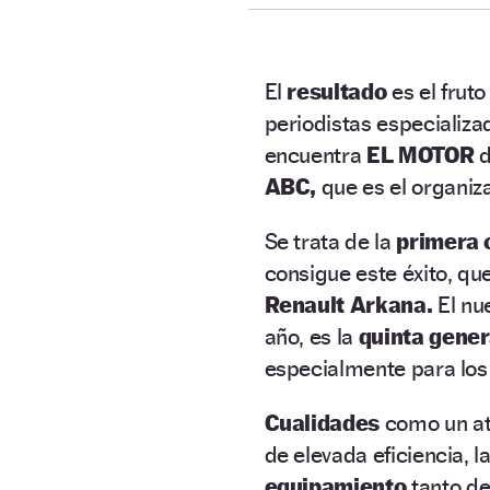
El
resultado
es el frut
periodistas especializ
encuentra
EL MOTOR
d
ABC,
que es el organiz
Se trata de la
primera 
consigue este éxito, qu
Renault Arkana.
El nu
año, es la
quinta gene
especialmente para lo
Cualidades
como un at
de elevada eficiencia, 
equipamiento
tanto de