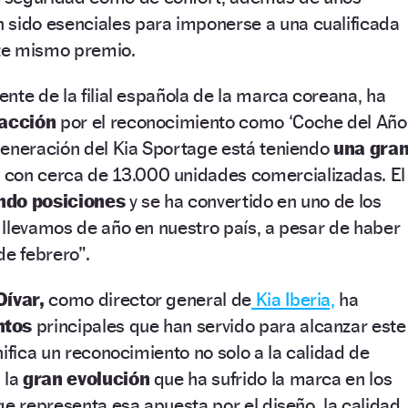
 sido esenciales para imponerse a una cualificada
ste mismo premio.
nte de la filial española de la marca coreana, ha
facción
por el reconocimiento como ‘Coche del Año
generación del Kia Sportage está teniendo
una gra
 con cerca de 13.000 unidades comercializadas. El
ndo posiciones
y se ha convertido en uno de los
llevamos de año en nuestro país, a pesar de haber
de febrero”.
Dívar,
como director general de
Kia Iberia,
ha
ntos
principales que han servido para alcanzar este
nifica un reconocimiento no solo a la calidad de
 la
gran evolución
que ha sufrido la marca en los
ge representa esa apuesta por el diseño, la calidad,