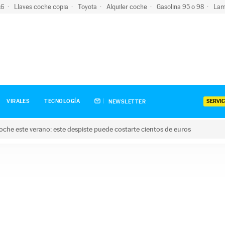
-16
Llaves coche copia
Toyota
Alquiler coche
Gasolina 95 o 98
Lam
SERVIC
VIRALES
TECNOLOGÍA
NEWSLETTER
oche este verano: este despiste puede costarte cientos de euros
este verano: este despiste puede costarte cientos de euros