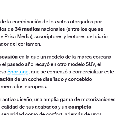
o de la combinación de los votos otorgados por
ados de
34 medios
nacionales (entre los que se
e Prisa Media), suscriptores y lectores del diario
ador del certamen.
ocasión
en la que un modelo de la marca coreana
e el pasado año recayó en otro modelo SUV, el
evo
Sportage,
que se comenzó a comercializar este
ración
de un coche diseñado y concebido
s mercados europeos.
ractivo diseño, una amplia gama de motorizacione
la calidad de sus acabados y un
completo
 seguridad como de confort, además de unos