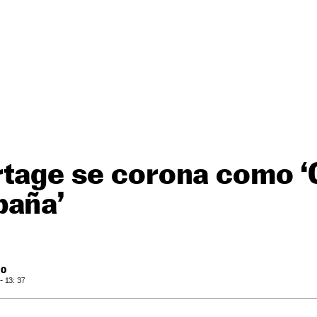
rtage se corona como ‘
paña’
RO
 13: 37