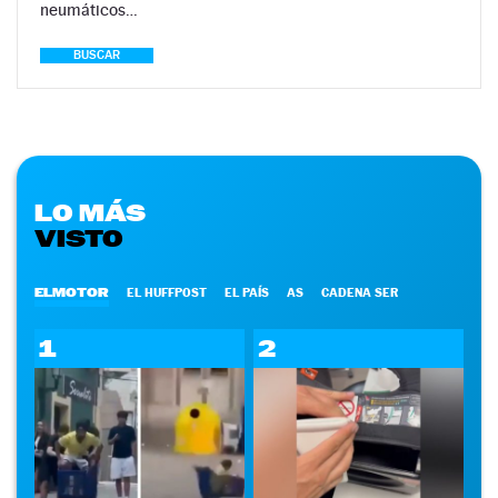
neumáticos…
BUSCAR
LO MÁS
VISTO
ELMOTOR
EL HUFFPOST
EL PAÍS
AS
CADENA SER
1
2