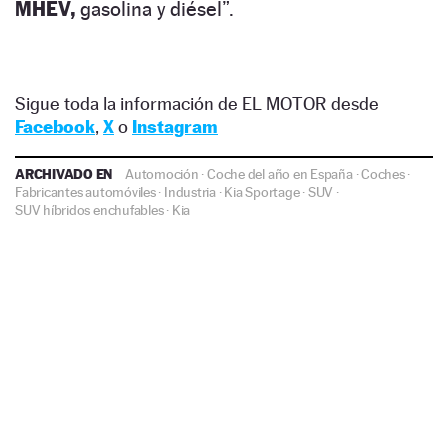
MHEV,
gasolina y diésel”.
Sigue toda la información de EL MOTOR desde
Facebook
,
X
o
Instagram
ARCHIVADO EN
Automoción
·
Coche del año en España
·
Coches
·
Fabricantes automóviles
·
Industria
·
Kia Sportage
·
SUV
·
SUV híbridos enchufables
·
Kia