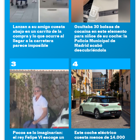
Lanzan a su amigo cuesta
Ocultaba 30 bolsas de
abajo en un carrito de la
cocaína en este elemento
compra y lo que ocurre al
para niños de su coche: la
llegar a la carretera
Policía Municipal de
parece imposible
Madrid acabó
descubriéndola
3
4
Pocos se lo imaginarían:
Este coche eléctrico
el rey Felipe VI escoge un
cuesta menos de 14.000