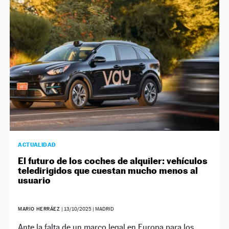
NEWSLETTER
SÍGUENOS
ACTUALIDAD
El futuro de los coches de alquiler: vehículos
teledirigidos que cuestan mucho menos al
usuario
MARIO HERRÁEZ
|
13/10/2025
| MADRID
Ante la falta de un marco legal en Europa para los