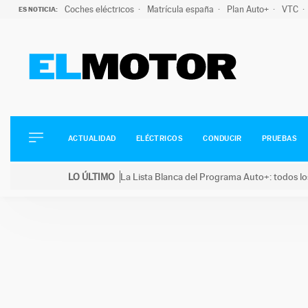
Coches eléctricos
Matrícula españa
Plan Auto+
VTC
ES NOTICIA:
ACTUALIDAD
ELÉCTRICOS
CONDUCIR
ACTUALIDAD
ELÉCTRICOS
CONDUCIR
PRUEBAS
PRUEBAS
Saltar
VIRALES
LO ÚLTIMO
La Lista Blanca del Programa Auto+: todos lo
al
PODCAST
LO ÚLTIMO
La Lista Blanca del Programa Auto+: todos los coc
contenido
MOTOS
TECNOLOGÍA
SUPERCOCHES
MOTORTV
PREMIOS
SERVICIOS