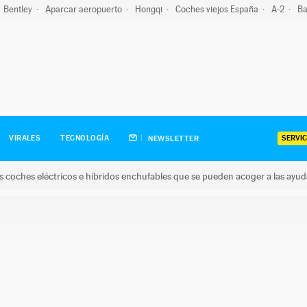
Bentley
Aparcar aeropuerto
Hongqi
Coches viejos España
A-2
Ba
SERVIC
VIRALES
TECNOLOGÍA
NEWSLETTER
s coches eléctricos e híbridos enchufables que se pueden acoger a las ayu
hes eléctricos e híbridos enchufables que se pueden acoger a la