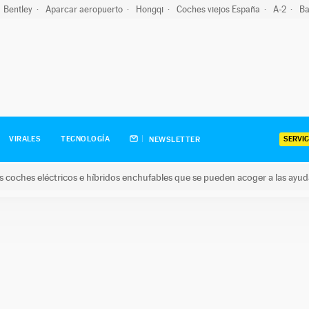
Bentley
Aparcar aeropuerto
Hongqi
Coches viejos España
A-2
Ba
SERVIC
VIRALES
TECNOLOGÍA
NEWSLETTER
s coches eléctricos e híbridos enchufables que se pueden acoger a las ayu
hes eléctricos e híbridos enchufables que se pueden acoger a la