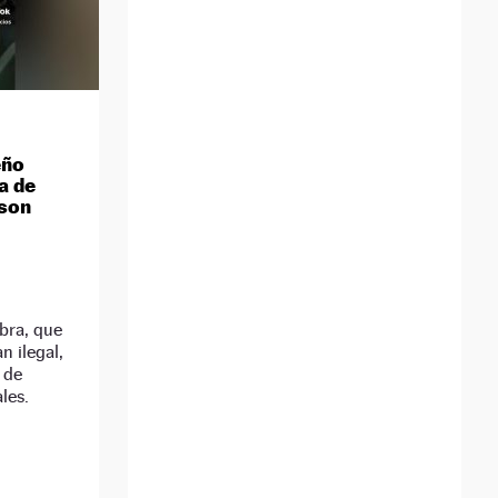
eño
a de
 son
bra, que
 ilegal,
 de
les.