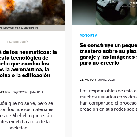
EL MOTOR PARA MICHELIN
MOTORTV
TECNOLOGÍA
Se construye un pequ
trastero sobre su plaz
á de los neumáticos: la
garaje y las imágenes
sta tecnológica de
para no creerlo
elin que cambia las
as la aeronáutica, la
ina o la edificación
EL MOTOR
|
30/01/2025
Los responsables de esta o
 MOTOR
|
09/09/2025
| MADRID
muchos usuarios consideran
han compartido el proceso
ión que no se ve, pero se
creación en sus redes socia
 con los nuevos materiales
les de Michelin que están
tes en el día a día de la
sociedad.