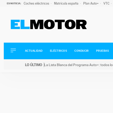
Coches eléctricos
Matrícula españa
Plan Auto+
VTC
ES NOTICIA:
ACTUALIDAD
ELÉCTRICOS
CONDUCIR
ACTUALIDAD
ELÉCTRICOS
CONDUCIR
PRUEBAS
PRUEBAS
Saltar
VIRALES
LO ÚLTIMO
La Lista Blanca del Programa Auto+: todos lo
al
PODCAST
LO ÚLTIMO
La Lista Blanca del Programa Auto+: todos los coc
contenido
MOTOS
TECNOLOGÍA
SUPERCOCHES
MOTORTV
PREMIOS
SERVICIOS