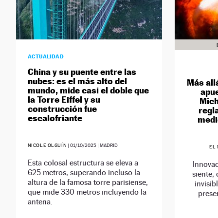
ACTUALIDAD
China y su puente entre las
nubes: es el más alto del
Más all
mundo, mide casi el doble que
apue
la Torre Eiffel y su
Mich
construcción fue
regl
escalofriante
medic
NICOLE OLGUÍN
|
01/10/2025
| MADRID
EL
Esta colosal estructura se eleva a
Innovac
625 metros, superando incluso la
siente,
altura de la famosa torre parisiense,
invisib
que mide 330 metros incluyendo la
presen
antena.