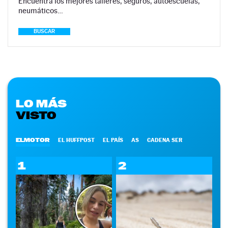
Encuentra los mejores talleres, seguros, autoescuelas,
neumáticos…
BUSCAR
LO MÁS
VISTO
ELMOTOR
EL HUFFPOST
EL PAÍS
AS
CADENA SER
1
2