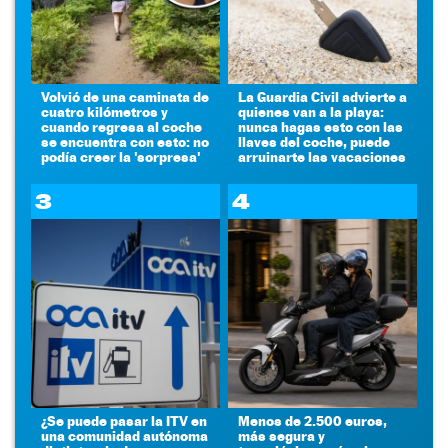
Volvió de una caminata de
La Guardia Civil advierte a
cuatro kilómetros y
quienes van a la playa:
cuando regresa al coche
nunca hagas esto con las
se encuentra con esto: no
llaves del coche, puede
podía creer la 'sorpresa'
arruinarte las vacaciones
3
4
¿Se puede pasar la ITV en
Menos de 2.500 euros,
una comunidad autónoma
más segura y