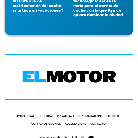
distinta a la de
tecnológica: así es la
matriculación del coche
moto para el carnet de
si te toca en vacaciones?
coche con la que Kymco
quiere dominar la ciudad
AVISO LEGAL
POLÍTICA DE PRIVACIDAD
CONFIGURACIÓN DE COOKIES
POLÍTICA DE COOKIES
ACCESIBILIDAD
CONTACTO