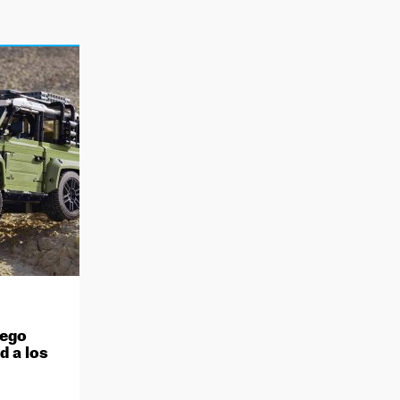
Lego
d a los