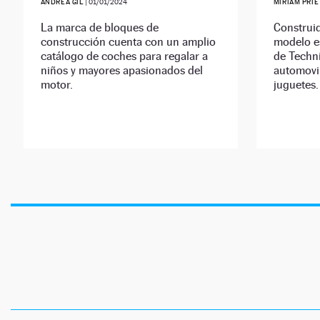
ANDREA GIL
|
01/01/2024
MIRIAM PRI
La marca de bloques de
Construid
construcción cuenta con un amplio
modelo e
catálogo de coches para regalar a
de Techni
niños y mayores apasionados del
automovil
motor.
juguetes.