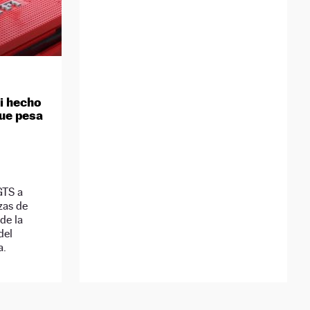
ri hecho
ue pesa
GTS a
zas de
de la
del
a.