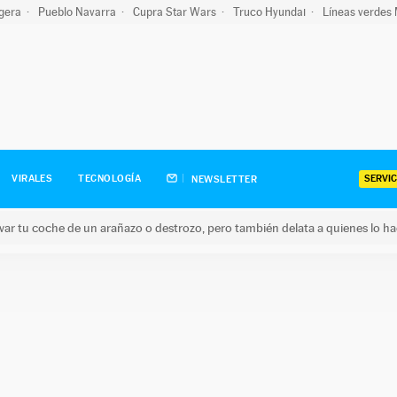
igera
Pueblo Navarra
Cupra Star Wars
Truco Hyundai
Líneas verdes
SERVIC
VIRALES
TECNOLOGÍA
NEWSLETTER
ar tu coche de un arañazo o destrozo, pero también delata a quienes lo h
 coche de un arañazo o destrozo, pero también delata a quienes 