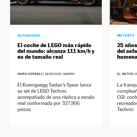
ACTUALIDAD
MOTORTV
El coche de LEGO más rápido
25 años 
del mundo: alcanza 111 km/h y
del asfa
es de tamaño real
homena
MARIO HERRÁEZ
|
19/06/2026
| MADRID
EL MOTOR
|
0
El Koenigsegg Sadair’s Spear lanza
La franqu
su set de LEGO Technic
cumpleañ
acompañado de una réplica a escala
CGI: coch
real conformada por 327.906
recreado
piezas.
Technic.