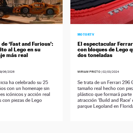
MOTORTV
de ‘Fast and Furious’:
El espectacular Ferra
lto al Lego en su
con bloques de Lego q
je más real
dos toneladas
9/06/2026
MIRIAM PRIETO
|
02/03/2024
icia ha celebrado su 25
Se trata de un Ferrari 296 
os con un homenaje sin
tamaño real hecho con pie
es icónicos y acción real
plástico que formará parte 
s con piezas de Lego
atracción ‘Build and Race’ 
parque Legoland en Florid