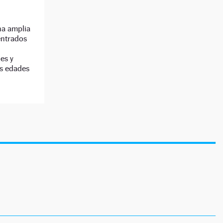
na amplia
entrados
es y
as edades