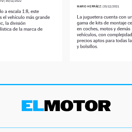
ETO
|
30/11/2022
MARIO HERRÁEZ
|
20/12/2021
o a escala 1:8, este
La juguetera cuenta con u
s el vehículo más grande
gama de kits de montaje c
c, la división
en coches, motos y demás
ística de la marca de
vehículos, con complejidad
precios aptos para todas l
y bolsillos.