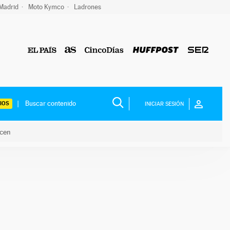
 Madrid
Moto Kymco
Ladrones
IOS
INICIAR SESIÓN
acen
lo hacen