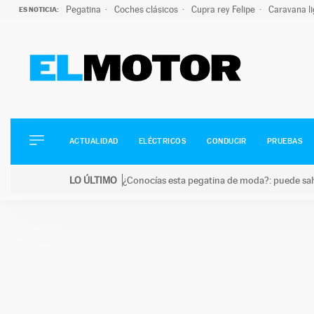
Pegatina
Coches clásicos
Cupra rey Felipe
Caravana l
ES NOTICIA:
ACTUALIDAD
ELÉCTRICOS
CONDUCIR
ACTUALIDAD
ELÉCTRICOS
CONDUCIR
PRUEBAS
PRUEBAS
Saltar
VIRALES
LO ÚLTIMO
¿Conocías esta pegatina de moda?: puede salv
al
PODCAST
LO ÚLTIMO
¿Conocías esta pegatina de moda?: puede salvar tu
contenido
MOTOS
TECNOLOGÍA
SUPERCOCHES
MOTORTV
PREMIOS
SERVICIOS