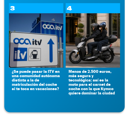
3
4
¿Se puede pasar la ITV en
Menos de 2.500 euros,
una comunidad autónoma
más segura y
distinta a la de
tecnológica: así es la
matriculación del coche
moto para el carnet de
si te toca en vacaciones?
coche con la que Kymco
quiere dominar la ciudad