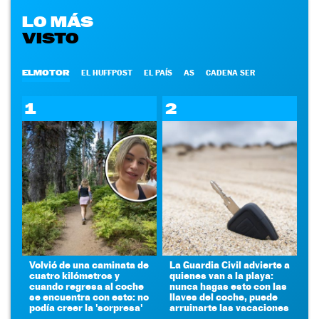
LO MÁS
VISTO
ELMOTOR
EL HUFFPOST
EL PAÍS
AS
CADENA SER
1
2
Volvió de una caminata de
La Guardia Civil advierte a
cuatro kilómetros y
quienes van a la playa:
cuando regresa al coche
nunca hagas esto con las
se encuentra con esto: no
llaves del coche, puede
podía creer la 'sorpresa'
arruinarte las vacaciones