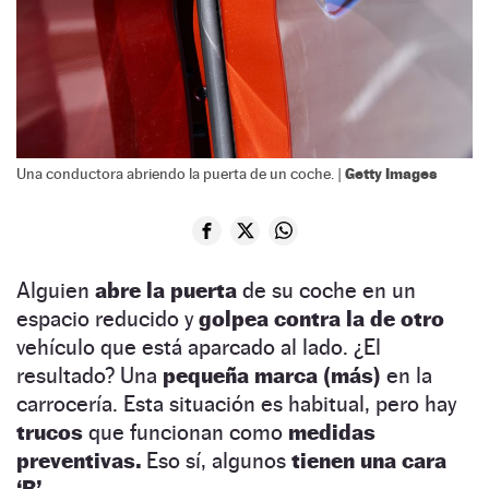
Getty Images
Una conductora abriendo la puerta de un coche. |
Alguien
abre la puerta
de su coche en un
espacio reducido y
golpea contra la de otro
vehículo que está aparcado al lado. ¿El
resultado? Una
pequeña marca
(más)
en la
carrocería. Esta situación es habitual, pero hay
trucos
que funcionan como
medidas
preventivas.
Eso sí, algunos
tienen una cara
‘B’.