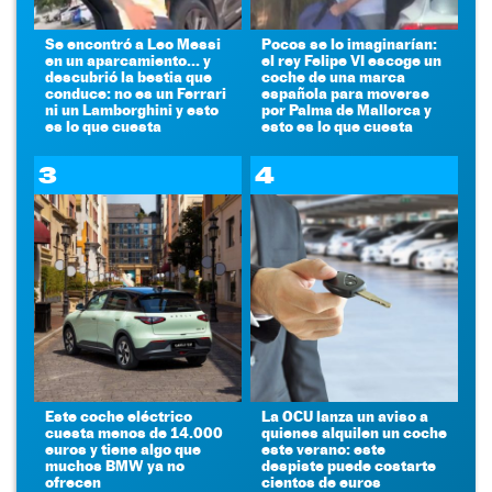
Se encontró a Leo Messi
Pocos se lo imaginarían:
en un aparcamiento... y
el rey Felipe VI escoge un
descubrió la bestia que
coche de una marca
conduce: no es un Ferrari
española para moverse
ni un Lamborghini y esto
por Palma de Mallorca y
es lo que cuesta
esto es lo que cuesta
3
4
Este coche eléctrico
La OCU lanza un aviso a
cuesta menos de 14.000
quienes alquilen un coche
euros y tiene algo que
este verano: este
muchos BMW ya no
despiste puede costarte
ofrecen
cientos de euros