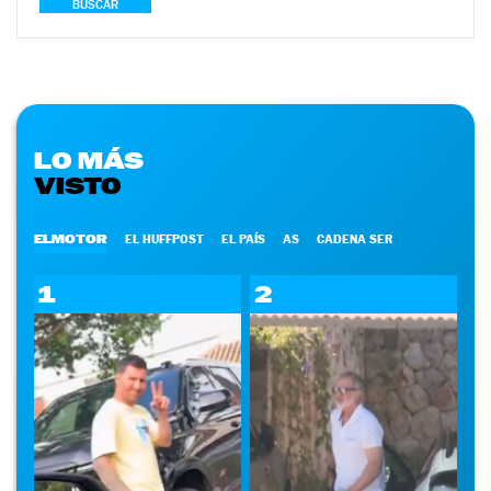
BUSCAR
LO MÁS
VISTO
ELMOTOR
EL HUFFPOST
EL PAÍS
AS
CADENA SER
1
2