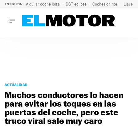
Alquilar coche Ibiza
DGT eclipse
Coches chinos
Llaves 
ES NOTICIA:
LO ÚLTIMO
Hongqi prepara su desembarco en España: SUV eléctricos c
LO ÚLTIMO
Hongqi prepara su desembarco en España: SUV eléctricos c
ACTUALIDAD
ELÉCTRICOS
CONDUCIR
PRUEBAS
Saltar
VIRALES
al
ACTUALIDAD
PODCAST
contenido
Muchos conductores lo hacen
MOTOS
para evitar los toques en las
TECNOLOGÍA
puertas del coche, pero este
SUPERCOCHES
MOTORTV
truco viral sale muy caro
PREMIOS
SERVICIOS