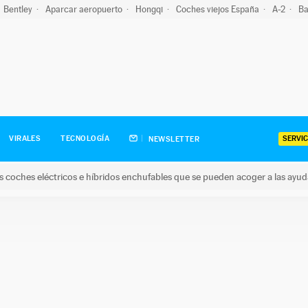
Bentley
Aparcar aeropuerto
Hongqi
Coches viejos España
A-2
Ba
SERVIC
VIRALES
TECNOLOGÍA
NEWSLETTER
s coches eléctricos e híbridos enchufables que se pueden acoger a las ayu
hes eléctricos e híbridos enchufables que se pueden acoger a la