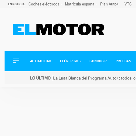
Coches eléctricos
Matrícula españa
Plan Auto+
VTC
ES NOTICIA:
ACTUALIDAD
ELÉCTRICOS
CONDUCIR
ACTUALIDAD
ELÉCTRICOS
CONDUCIR
PRUEBAS
PRUEBAS
Saltar
VIRALES
LO ÚLTIMO
La Lista Blanca del Programa Auto+: todos lo
al
PODCAST
LO ÚLTIMO
La Lista Blanca del Programa Auto+: todos los coc
contenido
MOTOS
TECNOLOGÍA
SUPERCOCHES
MOTORTV
PREMIOS
SERVICIOS