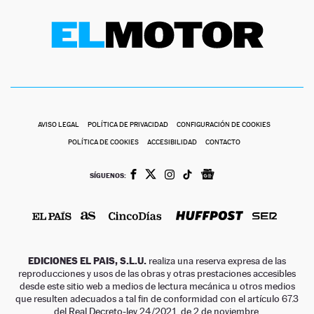
AVISO LEGAL
POLÍTICA DE PRIVACIDAD
CONFIGURACIÓN DE COOKIES
POLÍTICA DE COOKIES
ACCESIBILIDAD
CONTACTO
SÍGUENOS:
EDICIONES EL PAIS, S.L.U.
realiza una reserva expresa de las
reproducciones y usos de las obras y otras prestaciones accesibles
desde este sitio web a medios de lectura mecánica u otros medios
que resulten adecuados a tal fin de conformidad con el artículo 67.3
del Real Decreto-ley 24/2021, de 2 de noviembre.